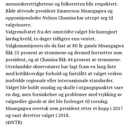
menneskerettighetene og folkeretten blir respektert.
Både sittende president Emmerson Mnangagwa og
opposisjonsleder Nelson Chamisa har utropt seg til
valgvinnere.
Valgresultatet fra det omstridte valget ble kunngjort
lørdag kveld, to dager tidligere enn ventet.
Valgkommisjonen slo da fast at 80 år gamle Mnangagwa
fikk 53 prosent av stemmene og dermed fortsetter som
president, og at Chamisa fikk 44 prosent av stemmene.
Utenlandske observatører har lagt fram en lang liste
med kritikkverdige forhold og fastslått at valget verken
innfridde regionale eller internasjonale standarder.
Valget ble holdt onsdag og skulle i utgangspunktet vare
en dag, men forsinkelser og problemer med trykking av
valgsedler gjorde at det ble forlenget til torsdag.
Mnangagwa overtok som president etter et kupp i 2017
og vant deretter valget i 2018.
(©NTB)