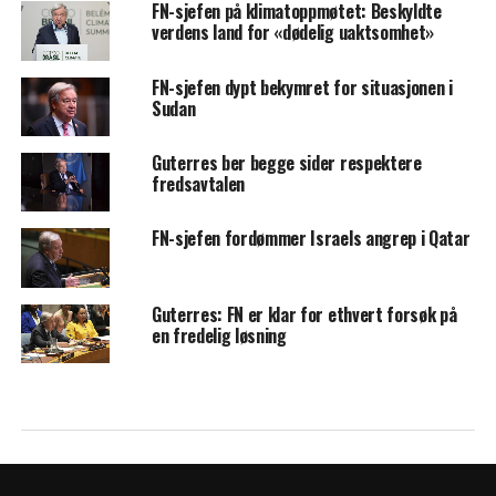
FN-sjefen på klimatoppmøtet: Beskyldte
verdens land for «dødelig uaktsomhet»
FN-sjefen dypt bekymret for situasjonen i
Sudan
Guterres ber begge sider respektere
fredsavtalen
FN-sjefen fordømmer Israels angrep i Qatar
Guterres: FN er klar for ethvert forsøk på
en fredelig løsning