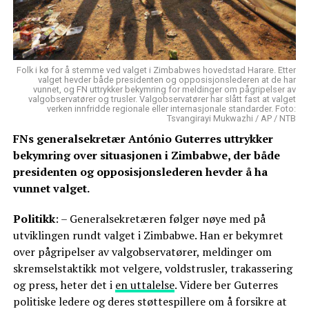
Folk i kø for å stemme ved valget i Zimbabwes hovedstad Harare. Etter
valget hevder både presidenten og opposisjonslederen at de har
vunnet, og FN uttrykker bekymring for meldinger om pågripelser av
valgobservatører og trusler. Valgobservatører har slått fast at valget
verken innfridde regionale eller internasjonale standarder. Foto:
Tsvangirayi Mukwazhi / AP / NTB
FNs generalsekretær António Guterres uttrykker
bekymring over situasjonen i Zimbabwe, der både
presidenten og opposisjonslederen hevder å ha
vunnet valget.
Politikk
: – Generalsekretæren følger nøye med på
utviklingen rundt valget i Zimbabwe. Han er bekymret
over pågripelser av valgobservatører, meldinger om
skremselstaktikk mot velgere, voldstrusler, trakassering
og press, heter det i
en uttalelse
. Videre ber Guterres
politiske ledere og deres støttespillere om å forsikre at