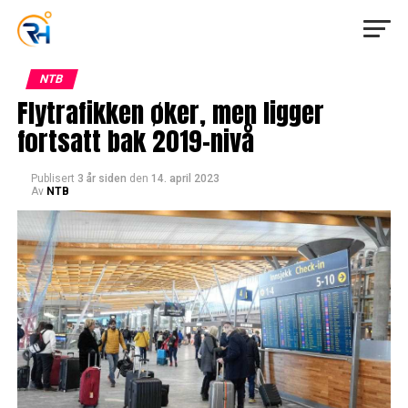
NTB
Flytrafikken øker, men ligger
fortsatt bak 2019-nivå
Publisert
3 år siden
den
14. april 2023
Av
NTB