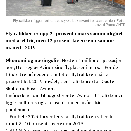
Flytrafikken ligger fortsatt et stykke bak nivået før pandemien. Foto:
Javad Parsa / NTB
Flytrafikken er opp 21 prosent i mars sammenlignet
med året før, men 12 prosent lavere enn samme
måned i 2019.
Økonomi og næringsliv
: Nesten 4 millioner passasjer
benyttet seg av Avinor sine flyplasser i mars. – For de
første tre månedene samlet er flytrafikken nå 15
prosent bak 2019-nivået, sier trafikkdirektør Gaute
Skallerud Riise i Avinor.
I månedene juni til august venter Avinor at trafikken vil
ligge mellom 5 og 7 prosent under nivået før
pandemien.
– For hele 2023 forventer vi at flytrafikken vil ende
rundt 8–10 prosent lavere enn 2019.
1.412.695 passasjerer har reist mellom Avinor sine