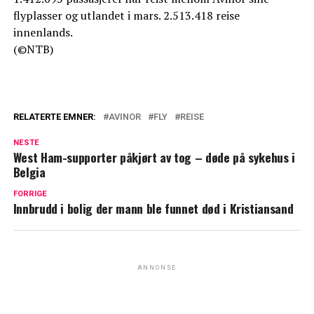
flyplasser og utlandet i mars. 2.513.418 reise
innenlands.
(©NTB)
RELATERTE EMNER:
AVINOR
FLY
REISE
NESTE
West Ham-supporter påkjørt av tog – døde på sykehus i
Belgia
FORRIGE
Innbrudd i bolig der mann ble funnet død i Kristiansand
ANNONSE