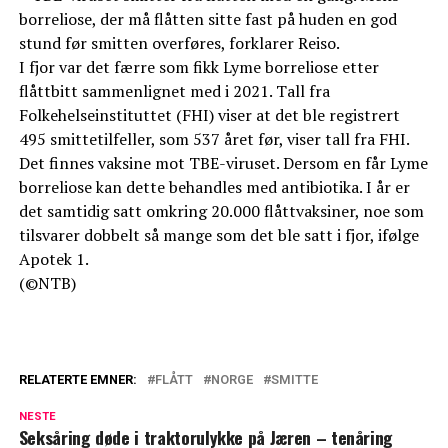
borreliose, der må flåtten sitte fast på huden en god
stund før smitten overføres, forklarer Reiso.
I fjor var det færre som fikk Lyme borreliose etter
flåttbitt sammenlignet med i 2021. Tall fra
Folkehelseinstituttet (FHI) viser at det ble registrert
495 smittetilfeller, som 537 året før, viser tall fra FHI.
Det finnes vaksine mot TBE-viruset. Dersom en får Lyme
borreliose kan dette behandles med antibiotika. I år er
det samtidig satt omkring 20.000 flåttvaksiner, noe som
tilsvarer dobbelt så mange som det ble satt i fjor, ifølge
Apotek 1.
(©NTB)
RELATERTE EMNER:
FLÅTT
NORGE
SMITTE
NESTE
Seksåring døde i traktorulykke på Jæren – tenåring