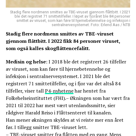
Stadig flere nordmenn smittes av TBE-viruset gjennom flåttbitt. I 2021
ble det registret 71 smittetilfeller. I løpet av fjoråret ble 84 personer
smittet av viruset, som kan føre til hjernebetennelse og infeksjon i
sentralnervesystemet. Foto: Erlend Aas / NTB
Stadig flere nordmenn smittes av TBE-viruset
gjennom flåttbitt. I 2022 fikk 84 personer viruset,
som også kalles skogflåttencefalitt.
Medisin og helse
: I 2018 ble det registrert 26 tilfeller
av viruset, som kan føre til hjernebetennelse og
infeksjon i sentralnervesystemet. I 2021 ble det
registrert 71 smittetilfeller, og i fjor var det altså 84
tilfeller, viser tall
P4-nyhetene
har hentet fra
Folkehelseinstituttet (FHI).– Økningen som har vært fra
2021 til 2022 har mest vært utenlandssmitte, sier
rådgiver Harald Reiso i Flåttsenteret til kanalen.
Han mener økningen skyldes at vi reiste mer enn året
før. I tillegg smitter TBE-viruset lett.
– TBE-viruset smitter fra flåtten med en gang. Mens