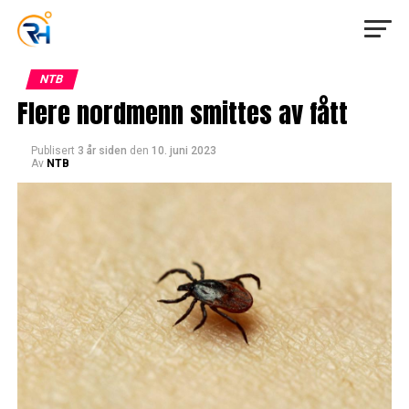
NTB
Flere nordmenn smittes av fått
Publisert
3 år siden
den
10. juni 2023
Av
NTB