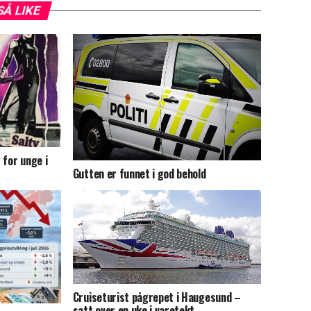
SÅ LIKE
 for unge i
Gutten er funnet i god behold
Cruiseturist pågrepet i Haugesund –
satt over en uke i varetekt