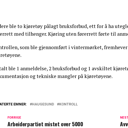
ere ble to kjøretøy pålagt bruksforbud, ett for å ha uteg
errett med tilhenger. Kjøring uten førerrett førte til anme
trollen, som ble gjennomført i vintermørket, fremhever v
øretøyene.
alt ble 1 anmeldelse, 2 bruksforbud og 1 avskiltet kjøret
kumentasjon og tekniske mangler på kjøretøyene.
ATERTE EMNER:
HAUGESUND
KONTROLL
FORRIGE
NES
Arbeiderpartiet mistet over 5000
Avv