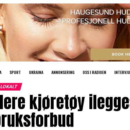
A
SPORT
UKRAINA
ANNONSERING
OSS I RADIOEN
INTERVJU
LOKALT
lere kjøretøy ilegg
bruksforbud