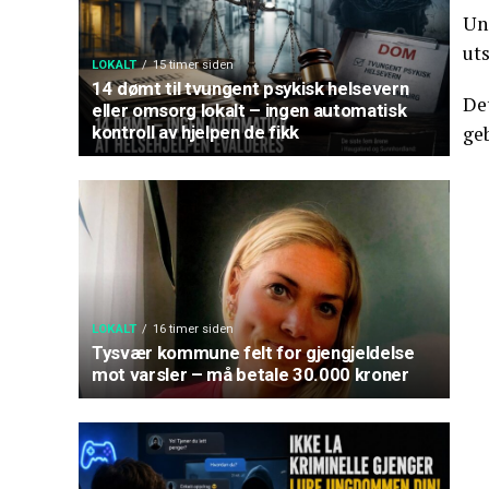
Un
uts
LOKALT
15 timer siden
14 dømt til tvungent psykisk helsevern
Det
eller omsorg lokalt – ingen automatisk
kontroll av hjelpen de fikk
ge
LOKALT
16 timer siden
Tysvær kommune felt for gjengjeldelse
mot varsler – må betale 30.000 kroner