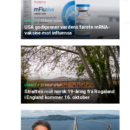
LOKALT
19 timer siden
USA godkjenner verdens første mRNA-
vaksine mot influensa
LOKALT
21 timer siden
Straffen mot norsk 19-åring fra Rogaland
i England kommer 16. oktober