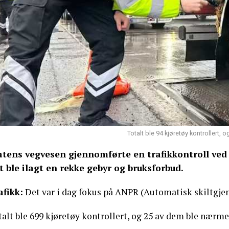
Totalt ble 94 kjøretøy kontrollert,
atens vegvesen gjennomførte en trafikkontroll ved
t ble ilagt en rekke gebyr og bruksforbud.
afikk:
Det var i dag fokus på ANPR (Automatisk skiltgjenk
talt ble 699 kjøretøy kontrollert, og 25 av dem ble nærm