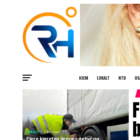
HJEM
LOKALT
NTB
US
F
LOKALT
2 år siden
Flere kjøretøy ilegges gebyr og