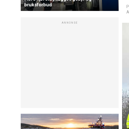
bruksforbud
P
A
ANNONSE