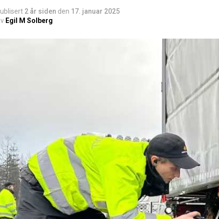
ublisert
2 år siden
den
17. januar 2025
v
Egil M Solberg