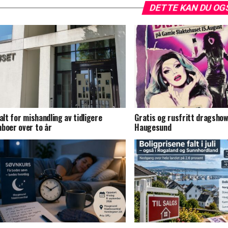
DETTE KAN DU OG
talt for mishandling av tidligere
Gratis og rusfritt dragshow
boer over to år
Haugesund