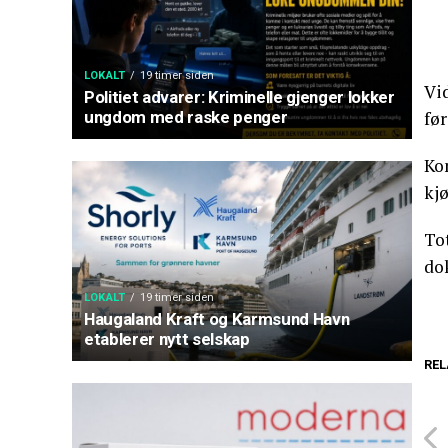
LOKALT
19 timer siden
Vid
Politiet advarer: Kriminelle gjenger lokker
ungdom med raske penger
før
Kon
kj
Tot
do
LOKALT
19 timer siden
Haugaland Kraft og Karmsund Havn
etablerer nytt selskap
REL