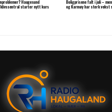
nproblemer? Haugesund
Boligprisene falt i juli – m
sklivssentral starter nytt kurs
og Karmøy har sterk vekst s