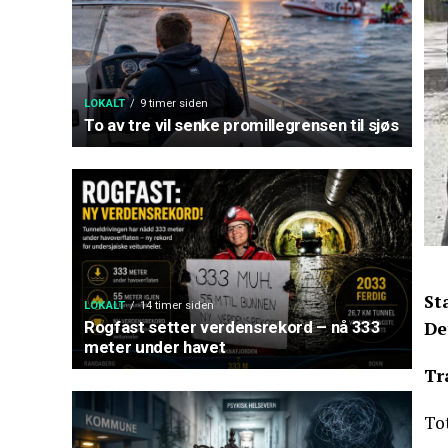
LOKALT
9 timer siden
To av tre vil senke promillegrensen til sjøs
St
LOKALT
14 timer siden
Rogfast setter verdensrekord – nå 333
De
meter under havet
Tr
To