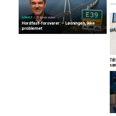
LOKALT
21 timer siden
Hordfast-forsvarer: – Løsningen, ikke
problemet
Til
sam