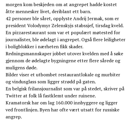
morgen kom beskjeden om at angrepet hadde kostet
åtte mennesker livet, deriblant ett barn.
42 personer ble såret, opplyste Andrij Jermak, som er
president Volodymyr Zelenskyjs stabssjef, tirsdag kveld.
En pizzarestaurant som var et populært møtested for
journalister, ble ødelagt i angrepet. Også flere leiligheter
i boligblokker i nærheten fikk skader.
Redningsmannskaper jobbet utover kvelden med å søke
gjennom de ødelagte bygningene etter flere sårede og
muligens døde.
Bilder viser et utbombet restaurantlokale og murbiter
og vindusglass som ligger strødd på gaten.
En belgisk frilansjournalist som var på stedet, skriver på
Twitter at folk lå fastklemt under ruinene.
Kramatorsk har om lag 160.000 innbyggere og ligger
ved frontlinjen. Byen har ofte vært utsatt for russiske
angrep.