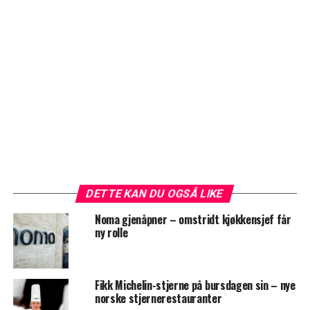
DETTE KAN DU OGSÅ LIKE
Noma gjenåpner – omstridt kjøkkensjef får
ny rolle
Fikk Michelin-stjerne på bursdagen sin – nye
norske stjernerestauranter