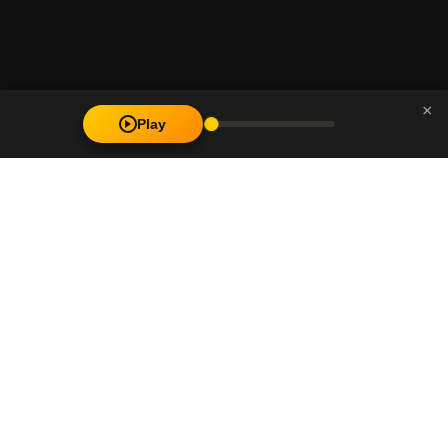
×
Play