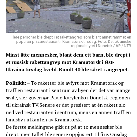
Flere personer ble drept i et rakettangrep som blant annet rammet en
populær pizzarestaurant i Kramatorsk tirsdag. Foto: Det ukrainske
regionalstyret i Donetsk / AP / NTB
Minst åtte mennesker, blant dem ett barn, ble drept i
et russisk rakettangrep mot Kramatorsk i Øst-
Ukraina tirsdag kveld. Rundt 40 ble såret i angrepet.
Politikk
: – To raketter ble avfyrt mot Kramatorsk og
traff en restaurant i sentrum av byen der det var mange
sivile, sier guvernør Pavlo Kyrylenko i Donetsk-regionen
til ukrainsk TV.Senere er det presisert at én rakett slo
ned ved restauranten i sentrum, mens en annen traff en
landsby i utkanten av Kramatorsk.
De første meldingene gikk ut på at to mennesker ble
drept, men tallet ble senere oppjustert til fire. Onsdag