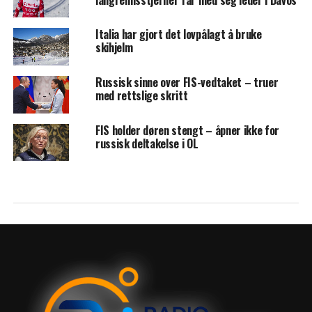
langrennsstjerner får med seg leder i Davos
Italia har gjort det lovpålagt å bruke
skihjelm
Russisk sinne over FIS-vedtaket – truer
med rettslige skritt
FIS holder døren stengt – åpner ikke for
russisk deltakelse i OL