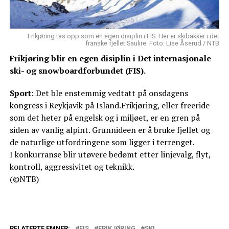
Frikjøring tas opp som en egen disiplin i FIS. Her er skibakker i det
franske fjellet Saulire. Foto: Lise Åserud / NTB
Frikjøring blir en egen disiplin i Det internasjonale
ski- og snowboardforbundet (FIS).
Sport
: Det ble enstemmig vedtatt på onsdagens
kongress i Reykjavik på Island.Frikjøring, eller freeride
som det heter på engelsk og i miljøet, er en gren på
siden av vanlig alpint. Grunnideen er å bruke fjellet og
de naturlige utfordringene som ligger i terrenget.
I konkurranse blir utøvere bedømt etter linjevalg, flyt,
kontroll, aggressivitet og teknikk.
(©NTB)
RELATERTE EMNER:
FIS
FRIKJØRING
SKI