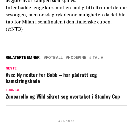
avgjøre hvor kampen skal spilles.
Inter hadde lenge kurs mot en mulig titteltrippel denne
sesongen, men onsdag røk denne muligheten da det ble
tap for Milan i semifinalen i den italienske cupen.
(©NTB)
RELATERTE EMNER:
FOTBALL
HODEPINE
ITALIA
NESTE
Avis: Ny nedtur for Bobb – har pådratt seg
hamstringskade
FORRIGE
Zuccarello og Wild sikret seg overtaket i Stanley Cup
ANNONSE