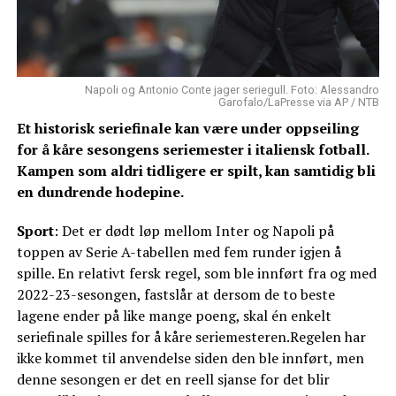
Napoli og Antonio Conte jager seriegull. Foto: Alessandro
Garofalo/LaPresse via AP / NTB
Et historisk seriefinale kan være under oppseiling
for å kåre sesongens seriemester i italiensk fotball.
Kampen som aldri tidligere er spilt, kan samtidig bli
en dundrende hodepine.
Sport
: Det er dødt løp mellom Inter og Napoli på
toppen av Serie A-tabellen med fem runder igjen å
spille. En relativt fersk regel, som ble innført fra og med
2022-23-sesongen, fastslår at dersom de to beste
lagene ender på like mange poeng, skal én enkelt
seriefinale spilles for å kåre seriemesteren.Regelen har
ikke kommet til anvendelse siden den ble innført, men
denne sesongen er det en reell sjanse for det blir