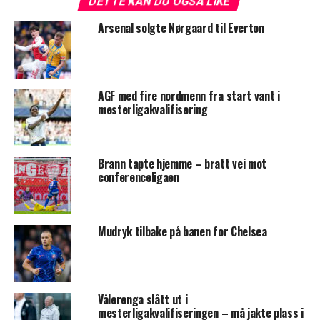
DETTE KAN DU OGSÅ LIKE
Arsenal solgte Nørgaard til Everton
AGF med fire nordmenn fra start vant i
mesterligakvalifisering
Brann tapte hjemme – bratt vei mot
conferenceligaen
Mudryk tilbake på banen for Chelsea
Vålerenga slått ut i
mesterligakvalifiseringen – må jakte plass i