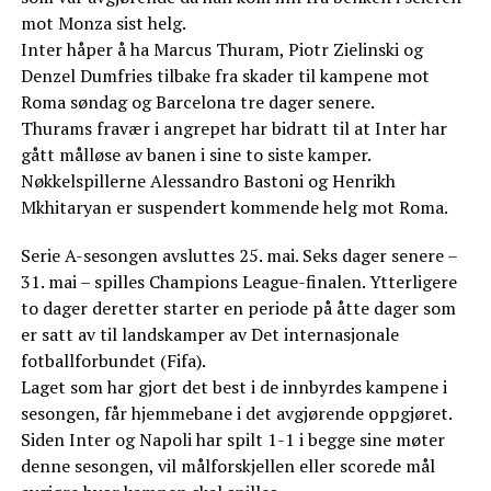
mot Monza sist helg.
Inter håper å ha Marcus Thuram, Piotr Zielinski og
Denzel Dumfries tilbake fra skader til kampene mot
Roma søndag og Barcelona tre dager senere.
Thurams fravær i angrepet har bidratt til at Inter har
gått målløse av banen i sine to siste kamper.
Nøkkelspillerne Alessandro Bastoni og Henrikh
Mkhitaryan er suspendert kommende helg mot Roma.
Serie A-sesongen avsluttes 25. mai. Seks dager senere –
31. mai – spilles Champions League-finalen. Ytterligere
to dager deretter starter en periode på åtte dager som
er satt av til landskamper av Det internasjonale
fotballforbundet (Fifa).
Laget som har gjort det best i de innbyrdes kampene i
sesongen, får hjemmebane i det avgjørende oppgjøret.
Siden Inter og Napoli har spilt 1-1 i begge sine møter
denne sesongen, vil målforskjellen eller scorede mål