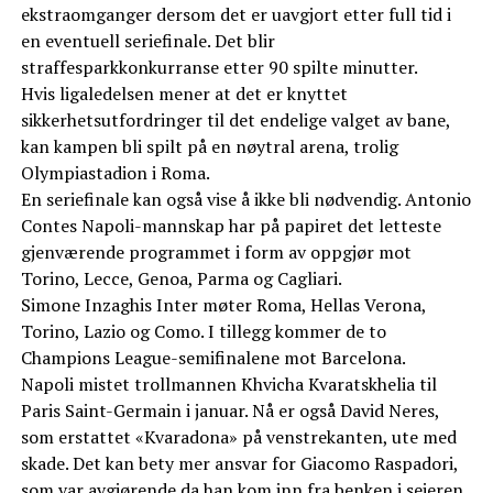
ekstraomganger dersom det er uavgjort etter full tid i
en eventuell seriefinale. Det blir
straffesparkkonkurranse etter 90 spilte minutter.
Hvis ligaledelsen mener at det er knyttet
sikkerhetsutfordringer til det endelige valget av bane,
kan kampen bli spilt på en nøytral arena, trolig
Olympiastadion i Roma.
En seriefinale kan også vise å ikke bli nødvendig. Antonio
Contes Napoli-mannskap har på papiret det letteste
gjenværende programmet i form av oppgjør mot
Torino, Lecce, Genoa, Parma og Cagliari.
Simone Inzaghis Inter møter Roma, Hellas Verona,
Torino, Lazio og Como. I tillegg kommer de to
Champions League-semifinalene mot Barcelona.
Napoli mistet trollmannen Khvicha Kvaratskhelia til
Paris Saint-Germain i januar. Nå er også David Neres,
som erstattet «Kvaradona» på venstrekanten, ute med
skade. Det kan bety mer ansvar for Giacomo Raspadori,
som var avgjørende da han kom inn fra benken i seieren