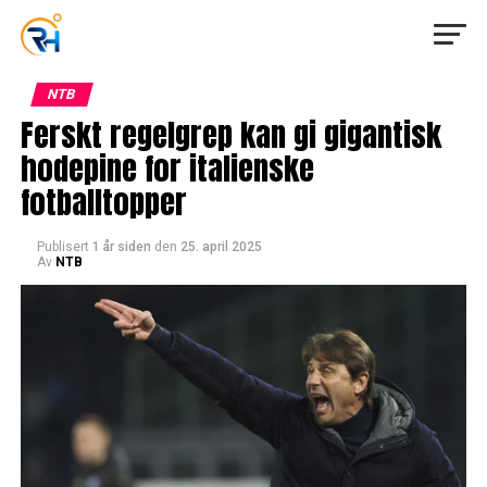
NTB
Ferskt regelgrep kan gi gigantisk
hodepine for italienske
fotballtopper
Publisert
1 år siden
den
25. april 2025
Av
NTB