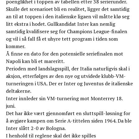
poenglikhet i toppen av tabellen etter 38 serierunder.
Skulle det scenarioet bli en realitet, ligger det samtidig
an til at toppen i den italienske ligaen vil måtte klø seg
litt ekstra i hodet. Gullkandidat Inter kan nemlig
samtidig kvalifisere seg for Champions League-finalen
og vil i så fall få et uhyre tett program i tiden som
kommer.
Å finne en dato for den potensielle seriefinalen mot
Napoli kan bli et mareritt.
Perioden med landslagsspill, der Italia naturligvis skal i
aksjon, etterfølges av den nye og utvidede klubb-VM-
turneringen i USA. Der er Inter og Juventus de italienske
deltakerne.
Inter innleder sin VM-turnering mot Monterrey 18.
juni.
Det har ikke vært gjennomført en sluttspill-løsning for
å avgjøre kampen om Serie A-tittelen siden 1964. Da ble
Inter slått 2-0 av Bologna.
I henhold til reglene skal det ikke spilles