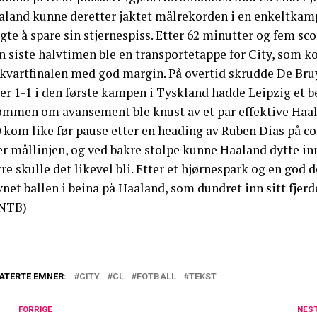
aland kunne deretter jaktet målrekorden i en enkeltkam
gte å spare sin stjernespiss. Etter 62 minutter og fem sco
n siste halvtimen ble en transportetappe for City, som 
l kvartfinalen med god margin. På overtid skrudde De Bru
er 1-1 i den første kampen i Tyskland hadde Leipzig et b
ømmen om avansement ble knust av et par effektive Haal
 kom like før pause etter en heading av Ruben Dias på co
er mållinjen, og ved bakre stolpe kunne Haaland dytte in
re skulle det likevel bli. Etter et hjørnespark og en god 
net ballen i beina på Haaland, som dundret inn sitt fjerd
NTB)
ATERTE EMNER:
CITY
CL
FOTBALL
TEKST
FORRIGE
NES