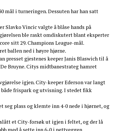
30 mål i turneringen. Dessuten har han satt
r Slavko Vincic valgte å blåse hands på
gjørelsen ble raskt omdiskutert blant eksperter
 score sitt 29. Champions League-mål.
t ballen ned i høyre hjørne.
an presset gjestenes keeper Janis Blaswich til å
vin De Bruyne. Citys midtbanestrateg hamret
jørelse igjen. City-keeper Ederson var langt
åde frispark og utvisning. I stedet fikk
t seg plass og klemte inn 4-0 nede i hjørnet, og
ått et City-forsøk ut igjen i feltet, og der lå
bb med å sette inn 6-0 i nettveggen.