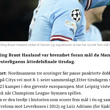
Erling Braut Haaland vinker til fansen og signaliserer at han har scoret fem
ling Braut Haaland var brennhet foran mål da Manc
sterligaens åttedelsfinale tirsdag.
ort
: Nordmannens tre scoringer før pause punkterte dob
 på Citys vei mot 8-1-seier sammenlagt.Etter tirsdagens 
25 kamper i den gjeveste europacupen. Mot Leipzig viste 
kk når Champions League-hymnen spilles.
n er den tredje i historien som scorer fem mål i én og s
rcelona mot Leverkusen i 2012) og Luiz Adriano (for Sjak