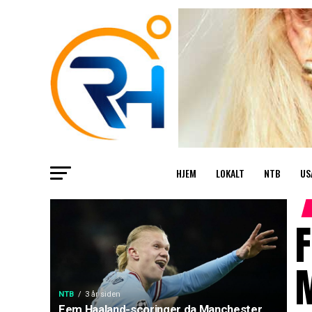
HJEM
LOKALT
NTB
US
M
NTB
3 år siden
Fem Haaland-scoringer da Manchester