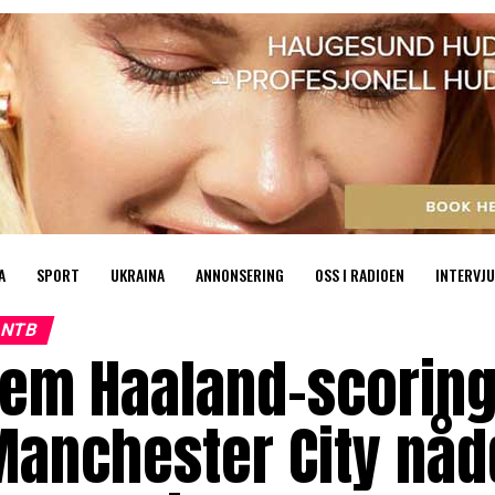
A
SPORT
UKRAINA
ANNONSERING
OSS I RADIOEN
INTERVJU
NTB
Fem Haaland-scoring
anchester City nådd