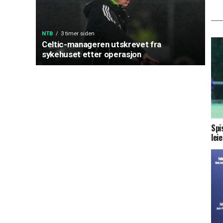
NTB
3 timer siden
Celtic-manageren utskrevet fra
sykehuset etter operasjon
Spi
lei