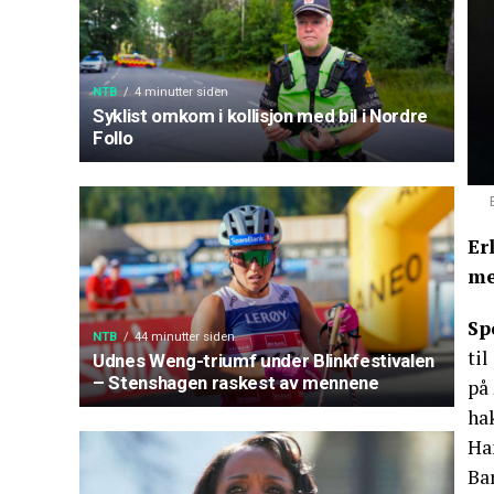
NTB
4 minutter siden
Syklist omkom i kollisjon med bil i Nordre
Follo
Er
me
Sp
NTB
44 minutter siden
til
Udnes Weng-triumf under Blinkfestivalen
– Stenshagen raskest av mennene
på 
ha
Ha
Ba