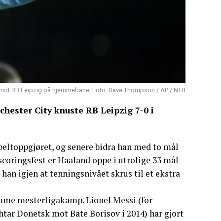
 mål mot RB Leipzig på hjemmebane. Foto: Dave Thompson / AP / NTB
hester City knuste RB Leipzig 7-0 i
beltoppgjøret, og senere bidra han med to mål
scoringsfest er Haaland oppe i utrolige 33 mål
han igjen at tenningsnivået skrus til et ekstra
amme mesterligakamp. Lionel Messi (for
htar Donetsk mot Bate Borisov i 2014) har gjort