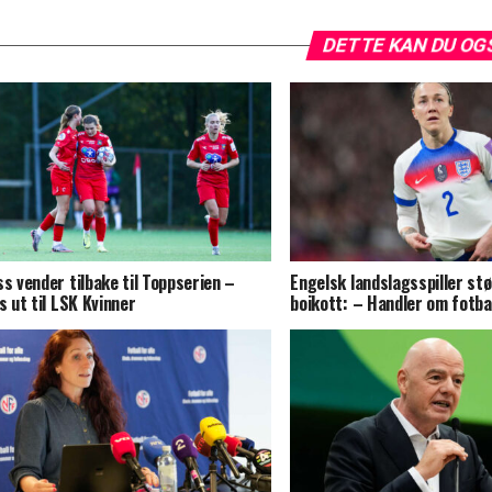
DETTE KAN DU OG
ss vender tilbake til Toppserien –
Engelsk landslagsspiller stø
es ut til LSK Kvinner
boikott: – Handler om fotba