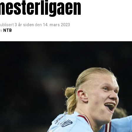
mesterligaen
ublisert
3 år siden
den
14. mars 2023
v
NTB