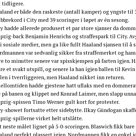
 tidligere.
land er både den raskeste (antall kamper) og yngste til 
bbrekord i City med 39 scoringer i løpet av én sesong.
y hadde allerede produsert et par store sjanser da domme
pzig-back Benjamin Henrichs og straffespark til City. Av
i sosiale medier, men ga like fullt Haaland sjansen til å
rdmannen var sedvanlig sikker fra straffemerket og hamre
e to minutter senere var spisskjempen på farten igjen. H
re et svakt utspill, og senere la han igjen ballen til Ke
len i tverrliggeren, men Haaland nikket inn returen.
mellomtiden hadde gjestene hatt uflaks med en dommeravg
 på banen og klippet ned Konrad Laimer, men slapp unna b
ipzig-spissen Timo Werner gult kort for protester.
y-showet fortsatte etter sidebytte. Ilkay Gündogan skaffe
pzig-spillerne virket helt utslåtte.
 neste målet lignet på 5-0-scoringen. Blaswich fikk bare sl
land perfekt plassert igjen. Nordmannen fikk en enkel jo