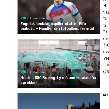
Ha
val
De
NTB
2 timer siden
Engelsk landslagsspiller støtter Fifa-
ti
boikott: – Handler om fotballens fremtid
Ett
dr
3-0
ov
Ver
hav
(©
NTB
2 timer siden
Nesten 500 Boeing-fly må undersøkes for
sprekker
REL