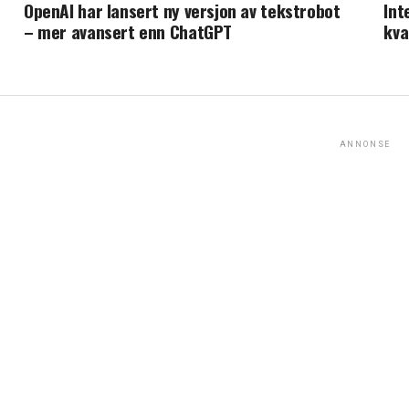
OpenAI har lansert ny versjon av tekstrobot
Int
– mer avansert enn ChatGPT
kva
ANNONSE