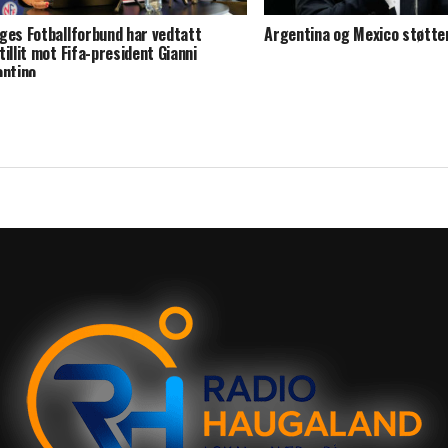
ges Fotballforbund har vedtatt
Argentina og Mexico støtter
tillit mot Fifa-president Gianni
antino