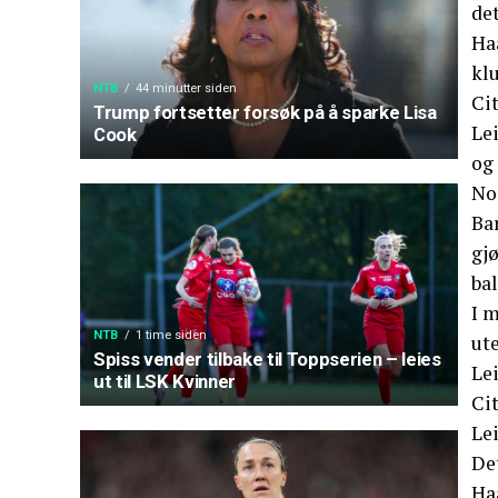
det
Haa
klu
NTB
44 minutter siden
Cit
Trump fortsetter forsøk på å sparke Lisa
Lei
Cook
og 
No
Bar
gjø
bal
I 
NTB
1 time siden
ute
Spiss vender tilbake til Toppserien – leies
Le
ut til LSK Kvinner
Cit
Lei
Det
Haa