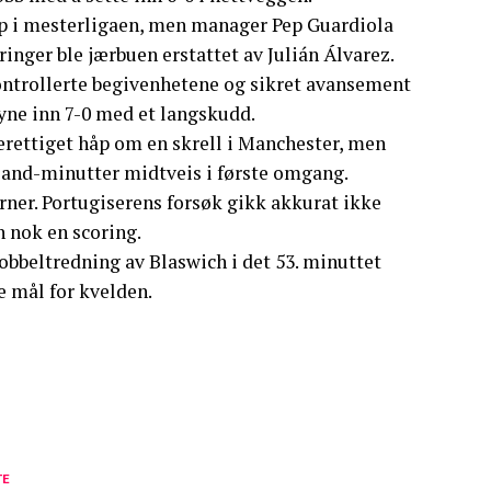
p i mesterligaen, men manager Pep Guardiola
ringer ble jærbuen erstattet av Julián Álvarez.
kontrollerte begivenhetene og sikret avansement
yne inn 7-0 med et langskudd.
erettiget håp om en skrell i Manchester, men
and-minutter midtveis i første omgang.
rner. Portugiserens forsøk gikk akkurat ikke
n nok en scoring.
dobbeltredning av Blaswich i det 53. minuttet
e mål for kvelden.
TE