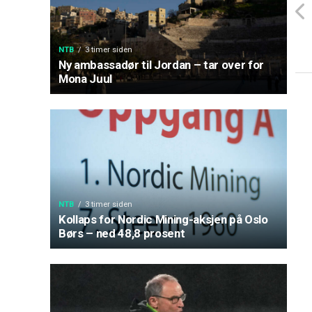
NTB
3 timer siden
Ny ambassadør til Jordan – tar over for
Mona Juul
NTB
3 timer siden
Kollaps for Nordic Mining-aksjen på Oslo
Børs – ned 48,8 prosent