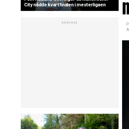
City nådde kvartfinalen i mesterligaen
ANNONSE
P
A