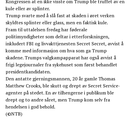
Kongressen at en ikke visste om Trump ble truffet av en
kule eller av splinter.
Trump svarte med å slå fast at skaden i øret verken
skyldtes splinter eller glass, men en faktisk kule.
Fram til uttalelsen fredag har føderale
politimyndigheter som deltar i etterforskningen,
inkludert FBI og livvakttjenesten Secret Secret, avvist å
komme med informasjon om hva som ga Trump
skadene. Trumps valgkampapparat har også avvist å
frigi legejournaler fra sykehuset som først behandlet
presidentkandidaten.
Den antatte gjerningsmannen, 20 år gamle Thomas
Matthew Crooks, ble skutt og drept av Secret Service-
agenter på stedet. En av tilhengerne i publikum ble
drept og to andre såret, men Trump kom selv fra
hendelsen i god behold.
(©NTB)