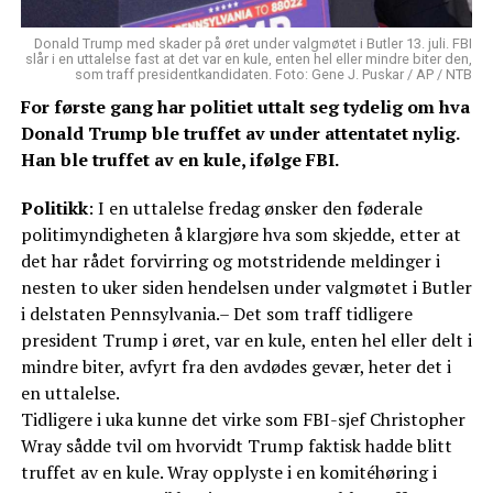
Donald Trump med skader på øret under valgmøtet i Butler 13. juli. FBI
slår i en uttalelse fast at det var en kule, enten hel eller mindre biter den,
som traff presidentkandidaten. Foto: Gene J. Puskar / AP / NTB
For første gang har politiet uttalt seg tydelig om hva
Donald Trump ble truffet av under attentatet nylig.
Han ble truffet av en kule, ifølge FBI.
Politikk
: I en uttalelse fredag ønsker den føderale
politimyndigheten å klargjøre hva som skjedde, etter at
det har rådet forvirring og motstridende meldinger i
nesten to uker siden hendelsen under valgmøtet i Butler
i delstaten Pennsylvania.– Det som traff tidligere
president Trump i øret, var en kule, enten hel eller delt i
mindre biter, avfyrt fra den avdødes gevær, heter det i
en uttalelse.
Tidligere i uka kunne det virke som FBI-sjef Christopher
Wray sådde tvil om hvorvidt Trump faktisk hadde blitt
truffet av en kule. Wray opplyste i en komitéhøring i