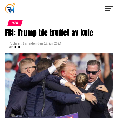
NTB
FBI: Trump ble truffet av kule
Publisert
2 år siden
den
27. juli 2024
Av
NTB