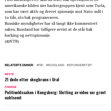
amerikanske kilden sier hackergruppen kjent som Turla,
som har vært aktiv og drevet spionasje mot Nato-mål i
to tiår, sto bak programvaren.
Russiske myndigheter har så langt ikke kommentert
saken. Russland har tidligere avvist at de står bak
hacking og nettspionasje.
(©NTB)
RELATERTE EMNER:
FBI
RUSSLAND
SPIONVERKTØY
NESTE
21 døde etter skogbrann i Ural
FORRIGE
Politivoldssaken i Kongsberg: Sletting av video var grovt
uaktsomt