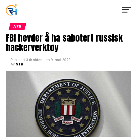
NTB
FBI hevder å ha sabotert russisk
hackerverktøy
Publisert
3 år siden
den
9. mai 2023
Av
NTB