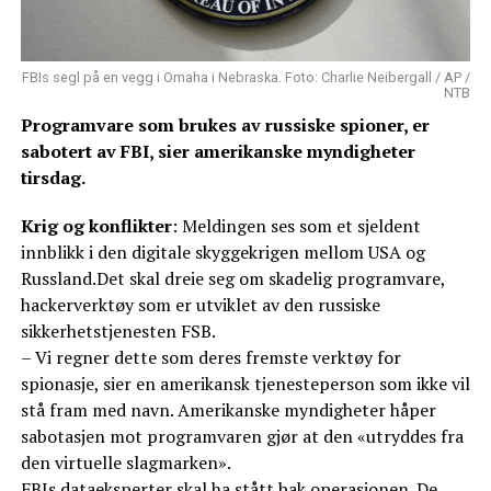
FBIs segl på en vegg i Omaha i Nebraska. Foto: Charlie Neibergall / AP /
NTB
Programvare som brukes av russiske spioner, er
sabotert av FBI, sier amerikanske myndigheter
tirsdag.
Krig og konflikter
: Meldingen ses som et sjeldent
innblikk i den digitale skyggekrigen mellom USA og
Russland.Det skal dreie seg om skadelig programvare,
hackerverktøy som er utviklet av den russiske
sikkerhetstjenesten FSB.
– Vi regner dette som deres fremste verktøy for
spionasje, sier en amerikansk tjenesteperson som ikke vil
stå fram med navn. Amerikanske myndigheter håper
sabotasjen mot programvaren gjør at den «utryddes fra
den virtuelle slagmarken».
FBIs dataeksperter skal ha stått bak operasjonen. De