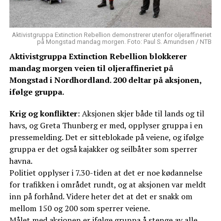
Aktivistgruppa Extinction Rebellion demonstrerer utenfor oljeraffineriet
på Mongstad mandag morgen. Foto: Paul S. Amundsen / NTB
Aktivistgruppa Extinction Rebellion blokkerer
mandag morgen veien til oljeraffineriet på
Mongstad i Nordhordland. 200 deltar på aksjonen,
ifølge gruppa.
Krig og konflikter
: Aksjonen skjer både til lands og til
havs, og Greta Thunberg er med, opplyser gruppa i en
pressemelding. Det er sitteblokade på veiene, og ifølge
gruppa er det også kajakker og seilbåter som sperrer
havna.
Politiet opplyser i 7.30-tiden at det er noe kødannelse
for trafikken i området rundt, og at aksjonen var meldt
inn på forhånd. Videre heter det at det er snakk om
mellom 150 og 200 som sperrer veiene.
Målet med aksjonen er ifølge gruppa å stenge av alle