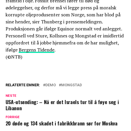
framtid i olje. Fossilt brensel fører til død og
ødeleggelser, og derfor må vi legge press på moralsk
korrupte oljeprodusenter som Norge, som har blod på
sine hender, sier Thunberg i pressemeldingen.
Produksjonen går ifølge Equinor normalt ved anlegget.
Personell ved Sture, Kollsnes og Mongstad er imidlertid
oppfordret til å jobbe hjemmefra om de har mulighet,
ifølge
Bergens Tidende
.
(©NTB)
RELATERTE EMNER:
DEMO
MONGSTAD
NESTE
USA-utsending: – Nå er det Israels tur til å føye seg i
Libanon
FORRIGE
20 døde og 134 skadet i fabrikkbrann sør for Moskva