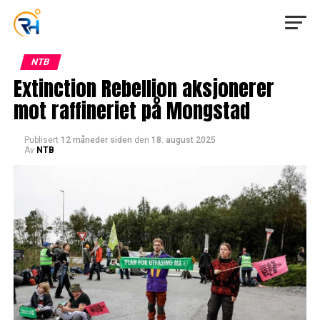
NTB
Extinction Rebellion aksjonerer
mot raffineriet på Mongstad
Publisert
12 måneder siden
den
18. august 2025
Av
NTB