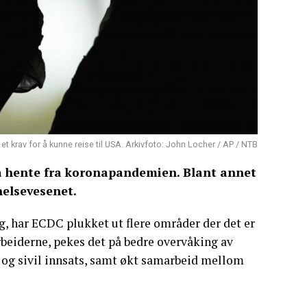
et krav for å kunne reise til USA. Arkivfoto: John Locher / AP / NTB
 hente fra koronapandemien. Blant annet
 helsevesenet.
ag, har ECDC plukket ut flere områder der det er
arbeiderne, pekes det på bedre overvåking av
g sivil innsats, samt økt samarbeid mellom