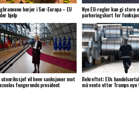
gbrannene herjer i Sør-Europa – EU
Nye EU-regler kan gi store e
der hjelp
parkeringskort for funksj
 utenrikssjef vil heve sanksjoner mot
Bekreftet: EUs handelsavta
ezuelas fungerende president
må vente etter Trumps nye t