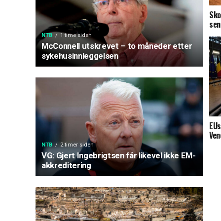
Sko
sen
NTB
1 time siden
McConnell utskrevet – to måneder etter
sykehusinnleggelsen
EUs
Ven
NTB
2 timer siden
VG: Gjert Ingebrigtsen får likevel ikke EM-
akkreditering