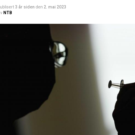
ublisert
3 år siden
den
2. mai 2023
v
NTB