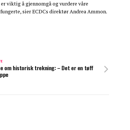
t er viktig å gjennomgå og vurdere våre
e fungerte, sier ECDCs direktør Andrea Ammon.
TE
se om historisk trekning: – Det er en tøff
uppe