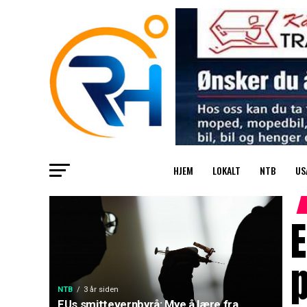
HJEM
LOKALT
NTB
US
E
NTB
3 år siden
EUs smittevernbyrå: Mye å lære fra