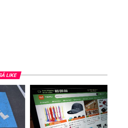
SÅ LIKE