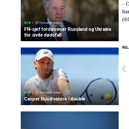
– C
ha
(©
NTB
27 minutter siden
FN-sjef fordømmer Russland og Ukraina
for sivile dødsfall
REL
NTB
31 minutter siden
Casper Ruud videre i double