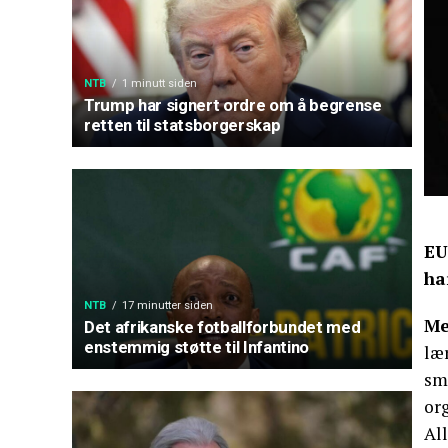
NTB
1 minutt siden
Trump har signert ordre om å begrense
retten til statsborgerskap
EU
ha
NTB
17 minutter siden
Me
Det afrikanske fotballforbundet med
enstemmig støtte til Infantino
lær
sm
org
Al