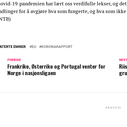
ovid-19-pandemien har lært oss verdifulle lekser, og de
ndlinger for å avgjøre hva som fungerte, og hva som ikk
NTB)
ATERTE EMNER:
EU
KORONARAPPORT
FORRIGE
NES
Frankrike, Østerrike og Portugal venter for
Rii
Norge i nasjonsligaen
gr
ANNONSE