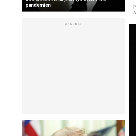
pandemien
P
A
ANNONSE