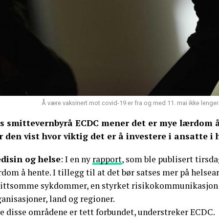
Å være vaksinert mot covid-19 er fra og med 11. mai ikke lenger 
s smittevernbyrå ECDC mener det er mye lærdom å
r den vist hvor viktig det er å investere i ansatte i
disin og helse
: I en ny
rapport
, som ble publisert tirsd
dom å hente. I tillegg til at det bør satses mer på helse
ittsomme sykdommer, en styrket risikokommunikasjon o
anisasjoner, land og regioner.
le disse områdene er tett forbundet, understreker ECDC.