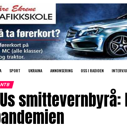
A
SPORT
UKRAINA
ANNONSERING
OSS I RADIOEN
INTERVJU
NTB
Us smittevernbyrå: 
pandemien