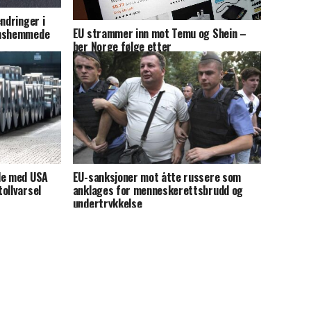
ndringer i
EU strammer inn mot Temu og Shein –
onshemmede
ber Norge følge etter
le med USA
EU-sanksjoner mot åtte russere som
ollvarsel
anklages for menneskerettsbrudd og
undertrykkelse