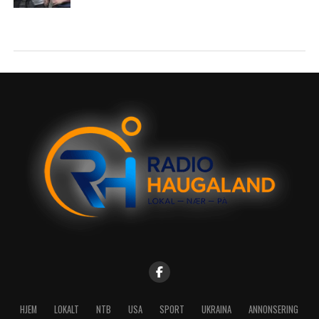
HJEM
LOKALT
NTB
USA
SPORT
UKRAINA
ANNONSERING