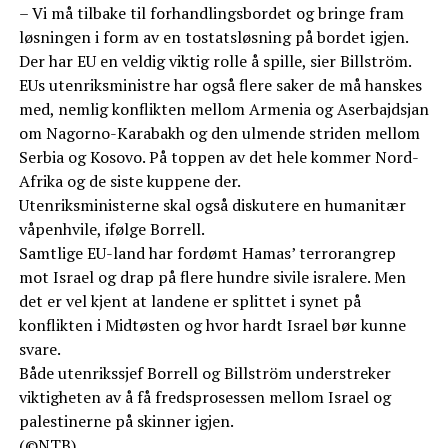
– Vi må tilbake til forhandlingsbordet og bringe fram
løsningen i form av en tostatsløsning på bordet igjen.
Der har EU en veldig viktig rolle å spille, sier Billström.
EUs utenriksministre har også flere saker de må hanskes
med, nemlig konflikten mellom Armenia og Aserbajdsjan
om Nagorno-Karabakh og den ulmende striden mellom
Serbia og Kosovo. På toppen av det hele kommer Nord-
Afrika og de siste kuppene der.
Utenriksministerne skal også diskutere en humanitær
våpenhvile, ifølge Borrell.
Samtlige EU-land har fordømt Hamas’ terrorangrep
mot Israel og drap på flere hundre sivile isralere. Men
det er vel kjent at landene er splittet i synet på
konflikten i Midtøsten og hvor hardt Israel bør kunne
svare.
Både utenrikssjef Borrell og Billström understreker
viktigheten av å få fredsprosessen mellom Israel og
palestinerne på skinner igjen.
(©NTB)