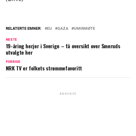
RELATERTE EMNER:
EU
GAZA
UMINMØTE
NESTE
19-åring herjer i Sverige – få oversikt over Smeruds
utvalgte her
FORRIGE
NRK TV er folkets strømmefavoritt
ANNONSE