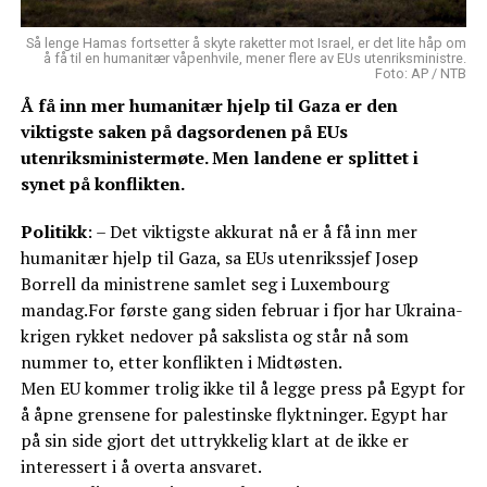
Så lenge Hamas fortsetter å skyte raketter mot Israel, er det lite håp om
å få til en humanitær våpenhvile, mener flere av EUs utenriksministre.
Foto: AP / NTB
Å få inn mer humanitær hjelp til Gaza er den
viktigste saken på dagsordenen på EUs
utenriksministermøte. Men landene er splittet i
synet på konflikten.
Politikk
: – Det viktigste akkurat nå er å få inn mer
humanitær hjelp til Gaza, sa EUs utenrikssjef Josep
Borrell da ministrene samlet seg i Luxembourg
mandag.For første gang siden februar i fjor har Ukraina-
krigen rykket nedover på sakslista og står nå som
nummer to, etter konflikten i Midtøsten.
Men EU kommer trolig ikke til å legge press på Egypt for
å åpne grensene for palestinske flyktninger. Egypt har
på sin side gjort det uttrykkelig klart at de ikke er
interessert i å overta ansvaret.