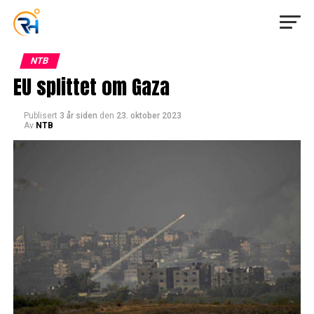
NTB
EU splittet om Gaza
Publisert
3 år siden
den
23. oktober 2023
Av
NTB