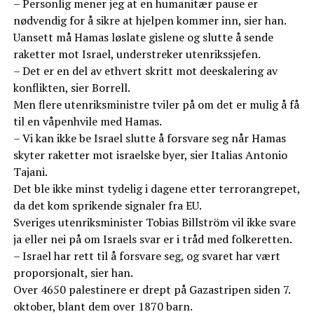
– Personlig mener jeg at en humanitær pause er
nødvendig for å sikre at hjelpen kommer inn, sier han.
Uansett må Hamas løslate gislene og slutte å sende
raketter mot Israel, understreker utenrikssjefen.
– Det er en del av ethvert skritt mot deeskalering av
konflikten, sier Borrell.
Men flere utenriksministre tviler på om det er mulig å få
til en våpenhvile med Hamas.
– Vi kan ikke be Israel slutte å forsvare seg når Hamas
skyter raketter mot israelske byer, sier Italias Antonio
Tajani.
Det ble ikke minst tydelig i dagene etter terrorangrepet,
da det kom sprikende signaler fra EU.
Sveriges utenriksminister Tobias Billström vil ikke svare
ja eller nei på om Israels svar er i tråd med folkeretten.
– Israel har rett til å forsvare seg, og svaret har vært
proporsjonalt, sier han.
Over 4650 palestinere er drept på Gazastripen siden 7.
oktober, blant dem over 1870 barn.