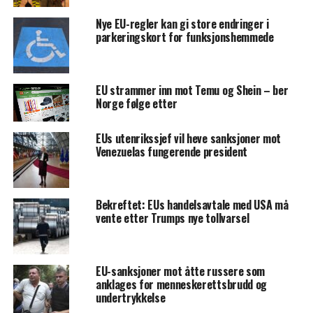
Nye EU-regler kan gi store endringer i
parkeringskort for funksjonshemmede
EU strammer inn mot Temu og Shein – ber
Norge følge etter
EUs utenrikssjef vil heve sanksjoner mot
Venezuelas fungerende president
Bekreftet: EUs handelsavtale med USA må
vente etter Trumps nye tollvarsel
EU-sanksjoner mot åtte russere som
anklages for menneskerettsbrudd og
undertrykkelse