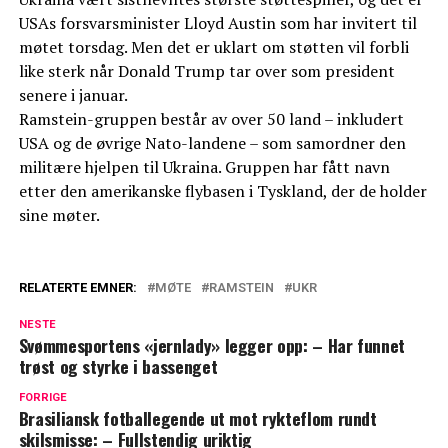
USAs forsvarsminister Lloyd Austin som har invitert til
møtet torsdag. Men det er uklart om støtten vil forbli
like sterk når Donald Trump tar over som president
senere i januar.
Ramstein-gruppen består av over 50 land – inkludert
USA og de øvrige Nato-landene – som samordner den
militære hjelpen til Ukraina. Gruppen har fått navn
etter den amerikanske flybasen i Tyskland, der de holder
sine møter.
RELATERTE EMNER:
MØTE
RAMSTEIN
UKR
NESTE
Svømmesportens «jernlady» legger opp: – Har funnet
trøst og styrke i bassenget
FORRIGE
Brasiliansk fotballegende ut mot rykteflom rundt
skilsmisse: – Fullstendig uriktig