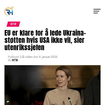
NTB
EU er klare for å lede Ukraina-
støtten hvis USA ikke vil, sier
utenrikssjefen
Publisert
2 år siden
den
9. januar 2025
Av
NTB