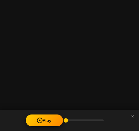
×
Play