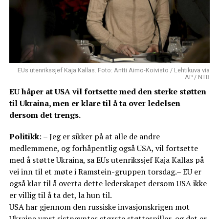
EUs utenrikssjef Kaja Kallas. Foto: Antti Aimo-Koivisto / Lehtikuva via
AP / NTB
EU håper at USA vil fortsette med den sterke støtten
til Ukraina, men er klare til å ta over ledelsen
dersom det trengs.
Politikk
: – Jeg er sikker på at alle de andre
medlemmene, og forhåpentlig også USA, vil fortsette
med å støtte Ukraina, sa EUs utenrikssjef Kaja Kallas på
vei inn til et møte i Ramstein-gruppen torsdag.– EU er
også klar til å overta dette lederskapet dersom USA ikke
er villig til å ta det, la hun til.
USA har gjennom den russiske invasjonskrigen mot
Ukraina vært sistnevntes største støttespiller, og det er