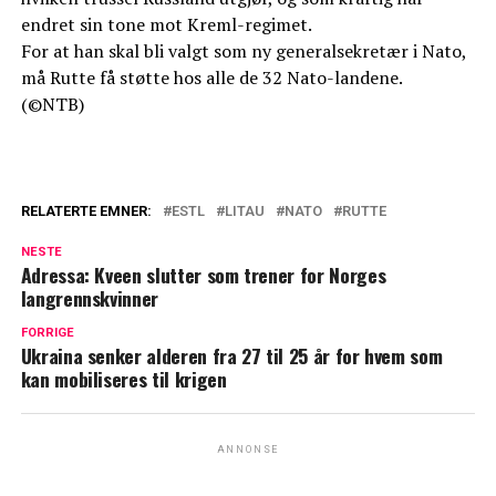
endret sin tone mot Kreml-regimet.
For at han skal bli valgt som ny generalsekretær i Nato,
må Rutte få støtte hos alle de 32 Nato-landene.
(©NTB)
RELATERTE EMNER:
ESTL
LITAU
NATO
RUTTE
NESTE
Adressa: Kveen slutter som trener for Norges
langrennskvinner
FORRIGE
Ukraina senker alderen fra 27 til 25 år for hvem som
kan mobiliseres til krigen
ANNONSE