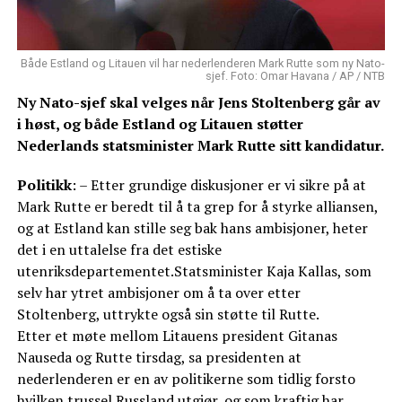
Både Estland og Litauen vil har nederlenderen Mark Rutte som ny Nato-
sjef. Foto: Omar Havana / AP / NTB
Ny Nato-sjef skal velges når Jens Stoltenberg går av
i høst, og både Estland og Litauen støtter
Nederlands statsminister Mark Rutte sitt kandidatur.
Politikk
: – Etter grundige diskusjoner er vi sikre på at
Mark Rutte er beredt til å ta grep for å styrke alliansen,
og at Estland kan stille seg bak hans ambisjoner, heter
det i en uttalelse fra det estiske
utenriksdepartementet.Statsminister Kaja Kallas, som
selv har ytret ambisjoner om å ta over etter
Stoltenberg, uttrykte også sin støtte til Rutte.
Etter et møte mellom Litauens president Gitanas
Nauseda og Rutte tirsdag, sa presidenten at
nederlenderen er en av politikerne som tidlig forsto
hvilken trussel Russland utgjør, og som kraftig har