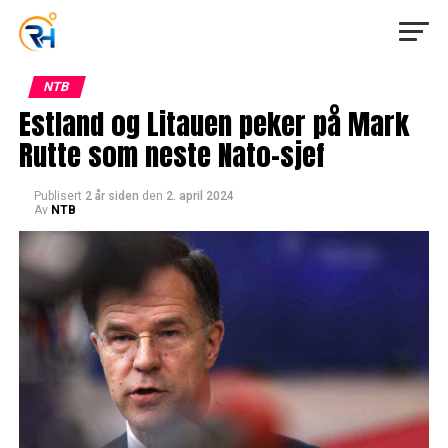
NTB
Estland og Litauen peker på Mark
Rutte som neste Nato-sjef
Publisert
2 år siden
den
2. april 2024
Av
NTB