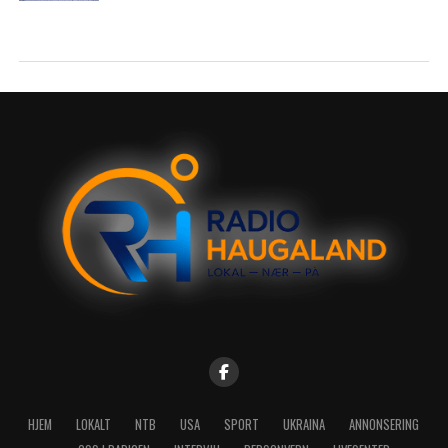
HJEM
LOKALT
NTB
USA
SPORT
UKRAINA
ANNONSERING