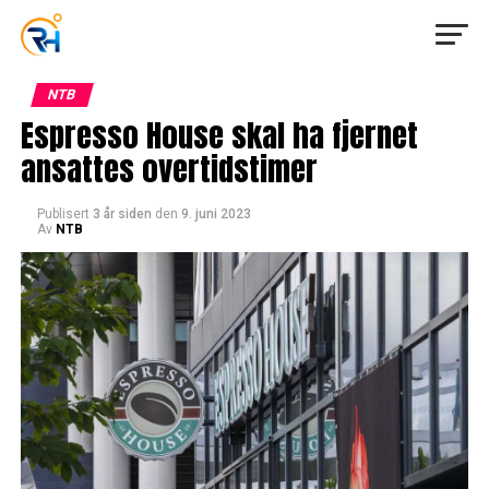
NTB
Espresso House skal ha fjernet
ansattes overtidstimer
Publisert
3 år siden
den
9. juni 2023
Av
NTB