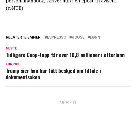
personalhåndbok, skriver hun i en epost til avisen.
(©NTB)
RELATERTE EMNER:
ESPRESSO
HOUSE
LØNN
NESTE
Tidligere Coop-topp får over 10,8 millioner i etterlønn
FORRIGE
Trump sier han har fått beskjed om tiltale i
dokumentsaken
ANNONSE