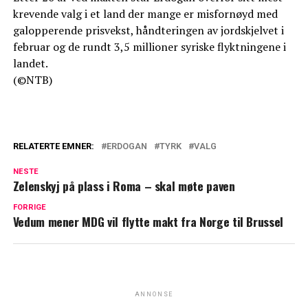
krevende valg i et land der mange er misfornøyd med
galopperende prisvekst, håndteringen av jordskjelvet i
februar og de rundt 3,5 millioner syriske flyktningene i
landet.
(©NTB)
RELATERTE EMNER:
ERDOGAN
TYRK
VALG
NESTE
Zelenskyj på plass i Roma – skal møte paven
FORRIGE
Vedum mener MDG vil flytte makt fra Norge til Brussel
ANNONSE