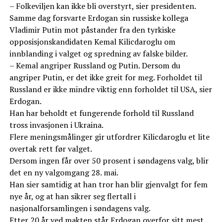
– Folkeviljen kan ikke bli overstyrt, sier presidenten.
Samme dag forsvarte Erdogan sin russiske kollega
Vladimir Putin mot påstander fra den tyrkiske
opposisjonskandidaten Kemal Kilicdaroglu om
innblanding i valget og spredning av falske bilder.
– Kemal angriper Russland og Putin. Dersom du
angriper Putin, er det ikke greit for meg. Forholdet til
Russland er ikke mindre viktig enn forholdet til USA, sier
Erdogan.
Han har beholdt et fungerende forhold til Russland
tross invasjonen i Ukraina.
Flere meningsmålinger gir utfordrer Kilicdaroglu et lite
overtak rett før valget.
Dersom ingen får over 50 prosent i søndagens valg, blir
det en ny valgomgang 28. mai.
Han sier samtidig at han tror han blir gjenvalgt for fem
nye år, og at han sikrer seg flertall i
nasjonalforsamlingen i søndagens valg.
Etter 20 år ved makten står Erdogan overfor sitt mest