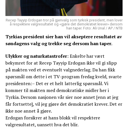
Recep Tayyip Erdogan tror på gjenvalg som tyrkisk president, men lover
å respektere valgresultatet og «gjøre det demokratiet krever» dersom
han taper. Foto: Ali Unal / AP / NTB
Tyrkias president sier han vil akseptere resultatet av
søndagens valg og trekke seg dersom han taper.
Ulykker og naturkatastrofer
: Enkelte har vært
bekymret for at Recep Tayyip Erdogan ikke vil gi slipp
på makten ved et eventuelt valgnederlag. Da han fikk
spørsmål om dette i et TV-program fredag kveld, svarte
presidenten:– Det er et helt latterlig spørsmål. Vi
kommer til makten med demokratiske midler her i
Tyrkia. Dersom nasjonen vår sier noe annet [enn at jeg
får fortsette], vil jeg gjøre det demokratiet krever. Det er
ikke noe annet å gjøre.
Erdogan forsikrer at hans blokk vil respektere
valgresultatet, uansett hva det blir.