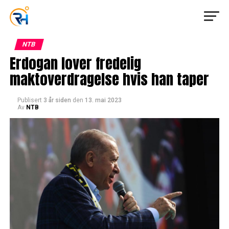
NTB
Erdogan lover fredelig
maktoverdragelse hvis han taper
Publisert
3 år siden
den
13. mai 2023
Av
NTB