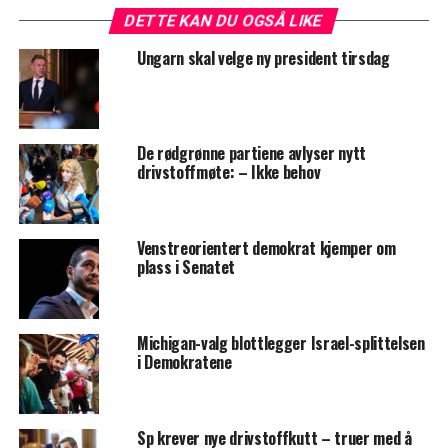
DETTE KAN DU OGSÅ LIKE
Ungarn skal velge ny president tirsdag
De rødgrønne partiene avlyser nytt
drivstoffmøte: – Ikke behov
Venstreorientert demokrat kjemper om
plass i Senatet
Michigan-valg blottlegger Israel-splittelsen
i Demokratene
Sp krever nye drivstoffkutt – truer med å