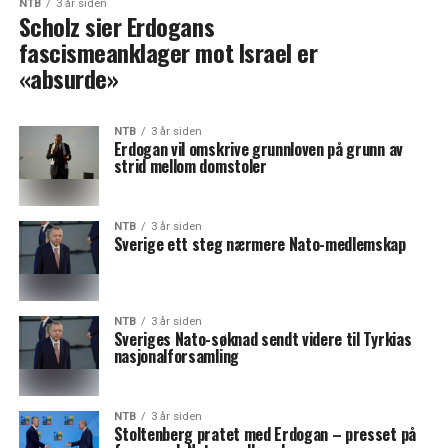
NTB
3 år siden
Scholz sier Erdogans
fascismeanklager mot Israel er
«absurde»
NTB
3 år siden
Erdogan vil omskrive grunnloven på grunn av
strid mellom domstoler
NTB
3 år siden
Sverige ett steg nærmere Nato-medlemskap
NTB
3 år siden
Sveriges Nato-søknad sendt videre til Tyrkias
nasjonalforsamling
NTB
3 år siden
Stoltenberg pratet med Erdogan – presset på