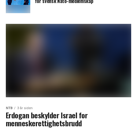
for svensk Nato-medlemskap
NTB
3 år siden
Erdogan beskylder Israel for
menneskerettighetsbrudd