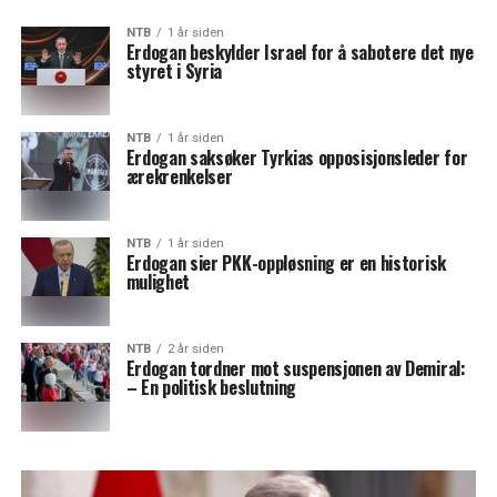
NTB
1 år siden
Erdogan beskylder Israel for å sabotere det nye
styret i Syria
NTB
1 år siden
Erdogan saksøker Tyrkias opposisjonsleder for
ærekrenkelser
NTB
1 år siden
Erdogan sier PKK-oppløsning er en historisk
mulighet
NTB
2 år siden
Erdogan tordner mot suspensjonen av Demiral:
– En politisk beslutning