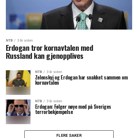
NTB
3 år siden
Erdogan tror kornavtalen med
Russland kan gjenopplives
NTB
3 år siden
Zelenskyj og Erdogan har snakket sammen om
kornavtalen
NTB
3 år siden
Erdogan: Følger nøye med på Sveriges
terrorbekjempelse
FLERE SAKER