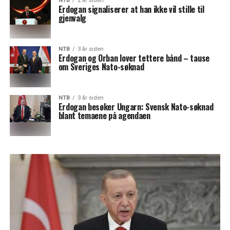
NTB
2 år siden
Erdogan signaliserer at han ikke vil stille til
gjenvalg
NTB
3 år siden
Erdogan og Orban lover tettere bånd – tause
om Sveriges Nato-søknad
NTB
3 år siden
Erdogan besøker Ungarn: Svensk Nato-søknad
blant temaene på agendaen