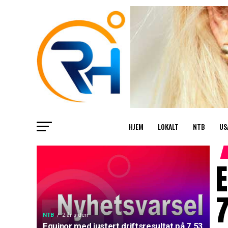
HJEM
LOKALT
NTB
US
E
7
NTB
2 år siden
Equinor med justert driftsresultat på 7,53