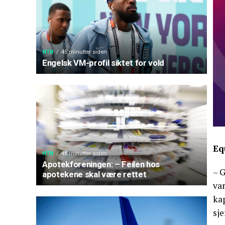
NTB
45 minutter siden
Engelsk VM-profil siktet for vold
Eq
NTB
48 minutter siden
Apotekforeningen: – Feilen hos
– G
apotekene skal være rettet
var
kap
sj