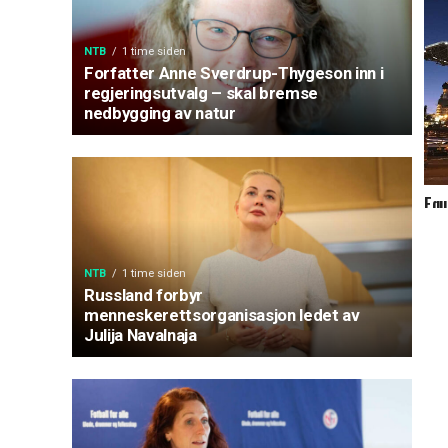
NTB
1 time siden
Forfatter Anne Sverdrup-Thygeson inn i
regjeringsutvalg – skal bremse
nedbygging av natur
Equ
Sto
NTB
1 time siden
Russland forbyr
menneskerettsorganisasjon ledet av
Julija Navalnaja