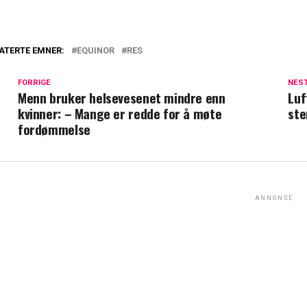
ATERTE EMNER:
EQUINOR
RES
FORRIGE
NES
Menn bruker helsevesenet mindre enn
Luf
kvinner: – Mange er redde for å møte
ste
fordømmelse
ANNONSE