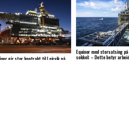
Equinor med storsatsing på
sokkel: – Dette betyr arbeid
inor gir stor kontrakt til Leirvik på
hele kystlinjen
rd