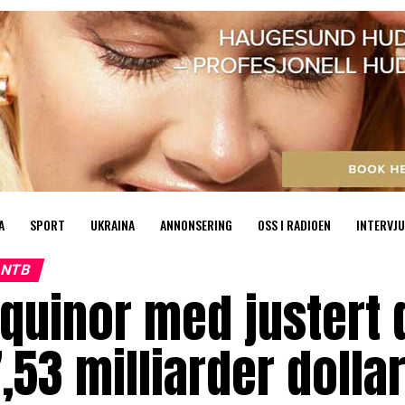
A
SPORT
UKRAINA
ANNONSERING
OSS I RADIOEN
INTERVJU
NTB
quinor med justert d
,53 milliarder dollar