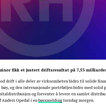
uinor fikk et justert driftsresultat på 7,53 milliarde
od drift i alle deler av virksomheten bidro til solide fin
 høy, og den internasjonale porteføljen bidro med solid 
italdistribusjon og forventer å levere en samlet distribus
ef Anders Opedal i en
børsmelding
torsdag morgen.