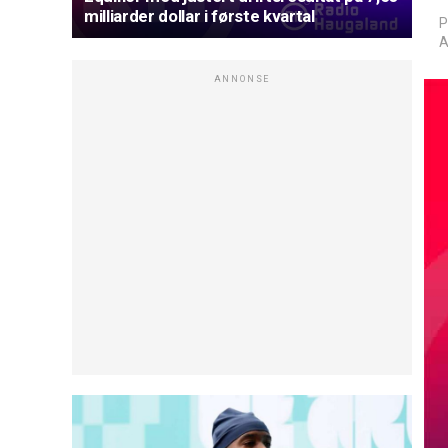
milliarder dollar i første kvartal
P
A
ANNONSE