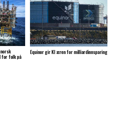
 norsk
Equinor gir KI æren for milliardinnsparing
 for folk på