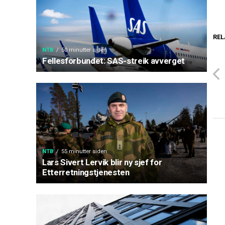
REL
NTB
50 minutter siden
Fellesforbundet: SAS-streik avverget
NTB
55 minutter siden
Lars Sivert Lervik blir ny sjef for
Etterretningstjenesten