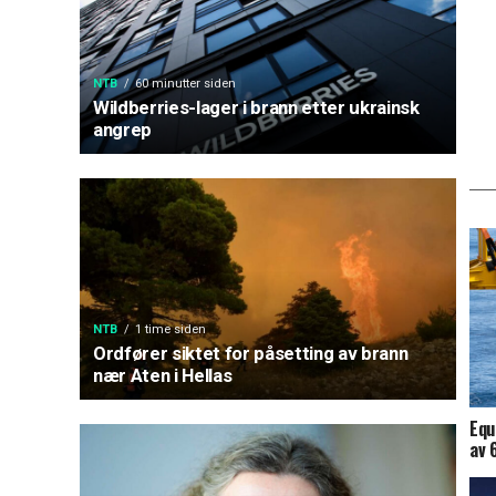
NTB
60 minutter siden
Wildberries-lager i brann etter ukrainsk
angrep
NTB
1 time siden
Ordfører siktet for påsetting av brann
nær Aten i Hellas
Equ
av 