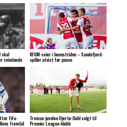
 skal
KFUM-seier i bunnstriden – Sandefjord-
er svimlende
spiller utvist før pause
tter Fifa-
Tromsø-juvelen Hjertø-Dahl solgt til
llens fremtid
Premier League-klubb