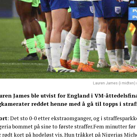
Lauren James (i midten) m
uren James ble utvist for England i VM-åttedelsfi
gkamerater reddet henne med å gå til topps i stra
ort
: Det sto 0-0 etter ekstraomganger, og i straffespark
geria bommet på sine to første straffer.Fem minutter før
 rødt kort på hodeløst vis. Hun tråkket på Nigerias Michel