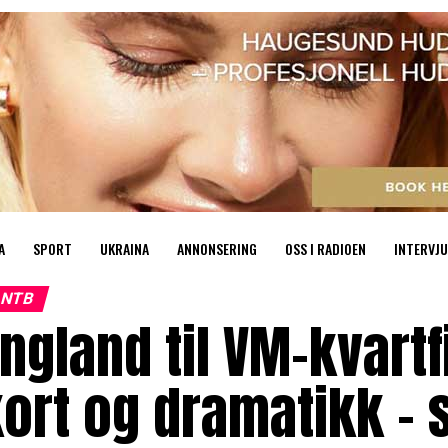
A
SPORT
UKRAINA
ANNONSERING
OSS I RADIOEN
INTERVJU
NTB
ngland til VM-kvartf
ort og dramatikk – s