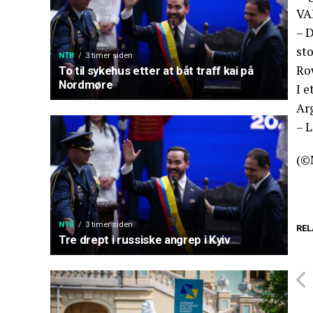
VAR
– D
sto
NTB
3 timer siden
Ro
To til sykehus etter at båt traff kai på
Nordmøre
I e
Ar
– 
(©
NTB
3 timer siden
REL
Tre drept i russiske angrep i Kyiv