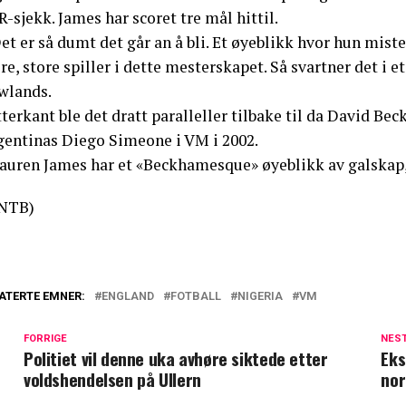
-sjekk. James har scoret tre mål hittil.
et er så dumt det går an å bli. Et øyeblikk hvor hun mis
re, store spiller i dette mesterskapet. Så svartner det i
wlands.
tterkant ble det dratt paralleller tilbake til da David B
gentinas Diego Simeone i VM i 2002.
Lauren James har et «Beckhamesque» øyeblikk av galskap,
NTB)
ATERTE EMNER:
ENGLAND
FOTBALL
NIGERIA
VM
FORRIGE
NES
Politiet vil denne uka avhøre siktede etter
Eks
voldshendelsen på Ullern
nor