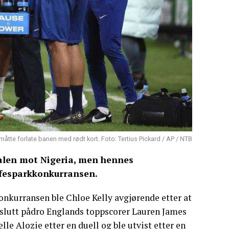
åtte forlate banen med rødt kort. Foto: Tertius Pickard / AP / NTB
nalen mot Nigeria, men hennes
ffesparkkonkurransen.
konkurransen ble Chloe Kelly avgjørende etter at
 slutt pådro Englands toppscorer Lauren James
le Alozie etter en duell og ble utvist etter en