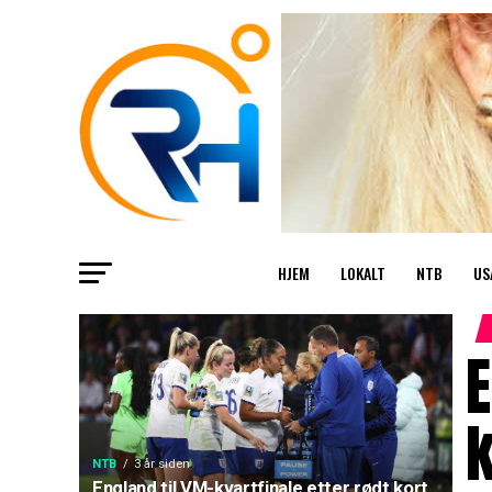
HJEM
LOKALT
NTB
US
E
k
NTB
3 år siden
England til VM-kvartfinale etter rødt kort