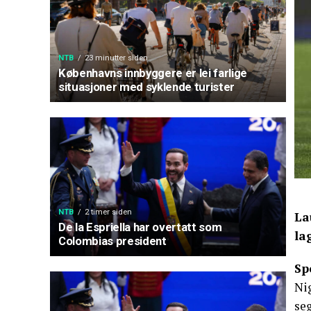
NTB
23 minutter siden
Københavns innbyggere er lei farlige
situasjoner med syklende turister
NTB
2 timer siden
La
De la Espriella har overtatt som
la
Colombias president
Sp
Ni
seg