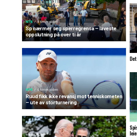
NTB
4 timer siden
Sp nærmer seg sperregrensa – laveste
oppslutning på over ti år
Det
NTB
6 timer siden
Ruud fikk ikke revansj mot tenniskometen
– ute av storturnering
Spi
lei