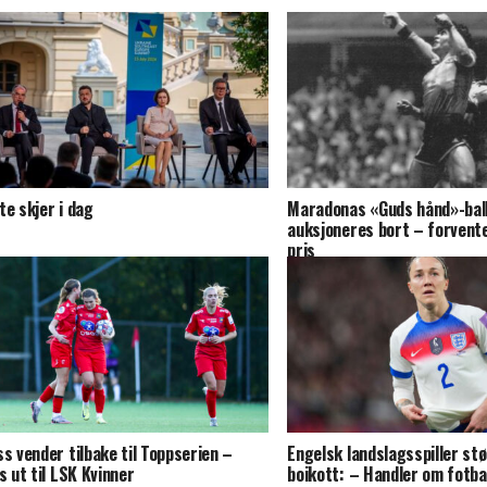
te skjer i dag
Maradonas «Guds hånd»-ball
auksjoneres bort – forvent
pris
ss vender tilbake til Toppserien –
Engelsk landslagsspiller stø
es ut til LSK Kvinner
boikott: – Handler om fotba