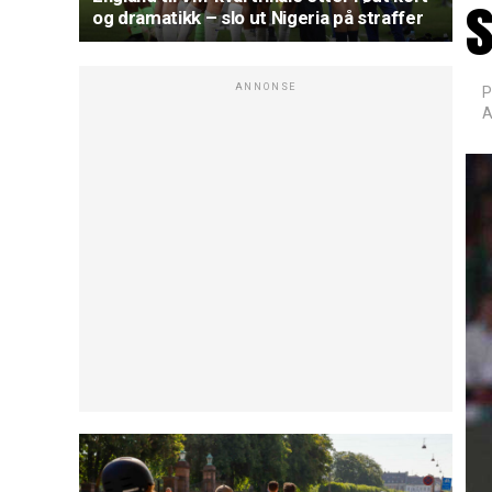
s
og dramatikk – slo ut Nigeria på straffer
ANNONSE
P
A