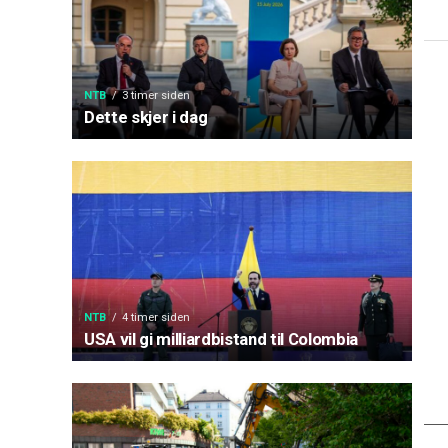
NTB
3 timer siden
Dette skjer i dag
NTB
4 timer siden
USA vil gi milliardbistand til Colombia