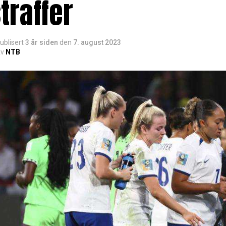
traffer
ublisert
3 år siden
den
7. august 2023
v
NTB