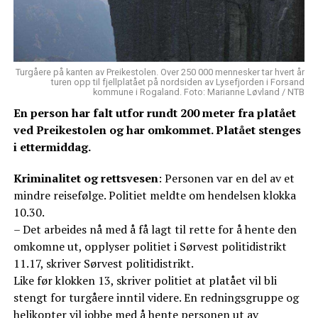
Turgåere på kanten av Preikestolen. Over 250 000 mennesker tar hvert år
turen opp til fjellplatået på nordsiden av Lysefjorden i Forsand
kommune i Rogaland. Foto: Marianne Løvland / NTB
En person har falt utfor rundt 200 meter fra platået
ved Preikestolen og har omkommet. Platået stenges
i ettermiddag.
Kriminalitet og rettsvesen
: Personen var en del av et
mindre reisefølge. Politiet meldte om hendelsen klokka
10.30.
– Det arbeides nå med å få lagt til rette for å hente den
omkomne ut, opplyser politiet i Sørvest politidistrikt
11.17, skriver Sørvest politidistrikt.
Like før klokken 13, skriver politiet at platået vil bli
stengt for turgåere inntil videre. En redningsgruppe og
helikopter vil jobbe med å hente personen ut av