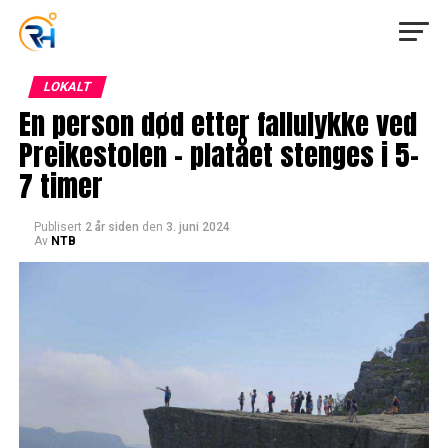
LOKALT
En person død etter fallulykke ved
Preikestolen – platået stenges i 5–
7 timer
Publisert
2 år siden
den
3. juni 2024
Av
NTB