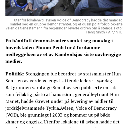
Utenfor lokalene til avisen Voice of Democracy hadde det mandag
samlet seg en gruppe demonstranter, og et dusin politifolk blokkerte
veien da tjenestemenn fra regjeringen leverte ordren om å stenge. Foto:
Heng Sinith / AP / NTB
En håndfull demonstranter samlet seg mandag i
hovedstaden Phnom Penh for å fordømme
nedleggelsen av et av Kambodsjas siste uavhengige
medier.
Politikk
: Stengingen ble beordret av statsminister Hun
Sen – en av verdens lengst sittende ledere – søndag.
Bakgrunnen var ifølge Sen at avisen publiserte en sak
som feilaktig påsto at hans sønn, generalløytnant Hun
Manet, hadde skrevet under på levering av midler til
jordskjelvrammede Tyrkia.Avisen, Voice of Democracy
(VOD), ble grunnlagt i 2003 og kommer ut på både
khmer og engelsk. Utenfor lokalene til avisen hadde det