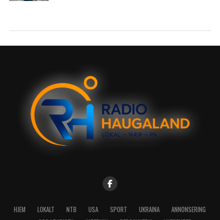
HJEM
LOKALT
NTB
USA
SPORT
UKRAINA
ANNONSERING