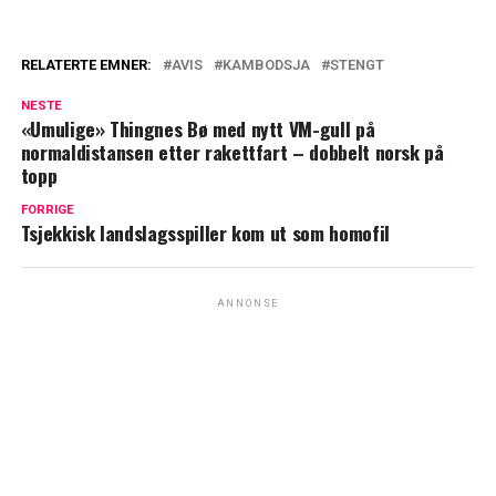
RELATERTE EMNER:
AVIS
KAMBODSJA
STENGT
NESTE
«Umulige» Thingnes Bø med nytt VM-gull på
normaldistansen etter rakettfart – dobbelt norsk på
topp
FORRIGE
Tsjekkisk landslagsspiller kom ut som homofil
ANNONSE