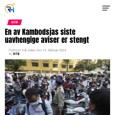
NTB
En av Kambodsjas siste
uavhengige aviser er stengt
Publisert
3 år siden
den
13. februar 2023
Av
NTB