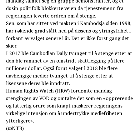
mandag samlet seg en gruppe demonstranter, og et
dusin politifolk blokkerte veien da tjenestemenn fra
regjeringen leverte ordren om å stenge.
Sen, som har sittet ved makten i Kambodsja siden 1998,
har i økende grad slått ned på dissens og ytringsfrihet i
forkant av valget senere i år. Det er ikke først gang det
skjer.
I 2017 ble Cambodian Daily tvunget til å stenge etter at
den ble rammet av en omstridt skattlegging på flere
millioner dollar. Også forut valget i 2018 ble flere
uavhengige medier tvunget til å stenge etter at
lisensene deres ble inndratt.
Human Rights Watch (HRW) fordømte mandag
stengingen av VOD og omtalte det som en «opprørende
og latterlig ordre som knapt maskerer regjeringens
virkelige intensjon om å undertrykke mediefriheten
ytterligere».
(©NTB)