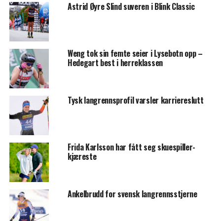
Astrid Øyre Slind suveren i Blink Classic
Weng tok sin femte seier i Lysebotn opp –
Hedegart best i herreklassen
Tysk langrennsprofil varsler karriereslutt
Frida Karlsson har fått seg skuespiller-
kjæreste
Ankelbrudd for svensk langrennsstjerne