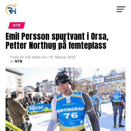
NTB
Emil Persson spurtvant i Orsa,
Petter Northug på femteplass
Publisert
3 år siden
den
18. februar 2023
Av
NTB