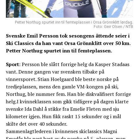
Petter Northug spurtet inn til femteplassen i Orsa Grönnklitt lørdag.
Foto: Geir Olsen / NTB
Svenske Emil Persson tok sesongens åttende seier i
Ski Classics da han vant Orsa Grönnklitt over 50 km.
Petter Northug spurtet inn til femteplassen.
Sport
: Persson ble slått forrige helg da Kasper Stadaas
vant. Denne gangen var svensken tilbake på
vinnersporet. Stian Hoelgaard ble beste norske på
tredjeplassen, mens den gamle VM-kongen på ski,
Northug, ble nummer fem. Han ble diskvalifisert forrige
helg.I kvinneklassen som gikk tidligere på dagen klarte
svenske Ida Dahl å stikke fra Emelie Fleten med sju
kilometer igjen. Hun fikk raskt 15 sekunder og i mål
skilte det over 40 sekunder.
Sammenlagtlederen i kvinnenes skiclassics Magni
Smedås ble nest best av de norske på 5.-plassen, men