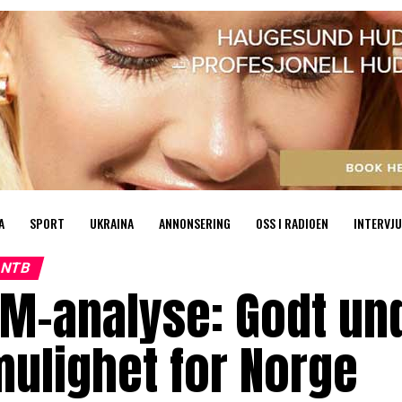
A
SPORT
UKRAINA
ANNONSERING
OSS I RADIOEN
INTERVJU
NTB
M-analyse: Godt un
ulighet for Norge