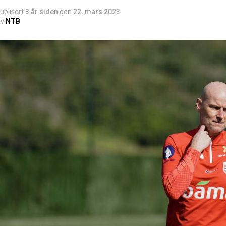
ublisert
3 år siden
den
22. mars 2023
v
NTB