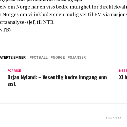
elv om Norge har en viss bedre mulighet for direktekvalif
n Norges om vi inkluderer en mulig vei til EM via nasjon
rtsanalyse-sjef, til NTB.
NTB)
ATERTE EMNER:
FOTBALL
NORGE
SJANSER
FORRIGE
NES
Ørjan Nyland: – Vesentlig bedre inngang enn
Xi 
sist
ANNONSE