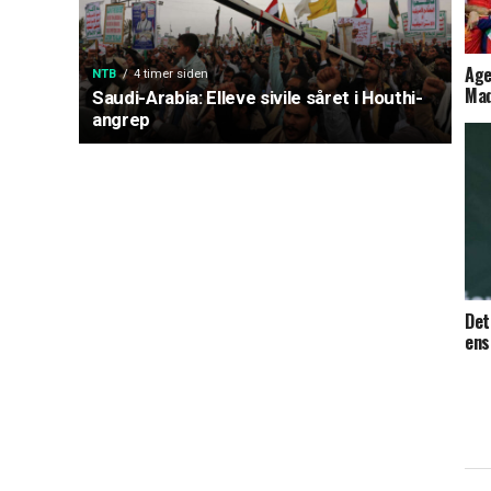
Age
NTB
4 timer siden
Mad
Saudi-Arabia: Elleve sivile såret i Houthi-
angrep
Det
ens