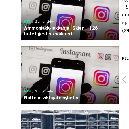
– S
en
spo
NTB
2 timer siden
Ammoniakk-lekkasje i Skien – 126
(©
hotellgjester evakuert
REL
NTB
2 timer siden
Nattens viktigste nyheter