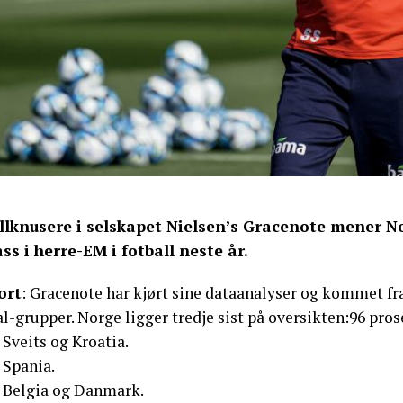
llknusere i selskapet Nielsen’s Gracenote mener Nor
ass i herre-EM i fotball neste år.
ort
: Gracenote har kjørt sine dataanalyser og kommet fra
l-grupper. Norge ligger tredje sist på oversikten:96 pros
 Sveits og Kroatia.
 Spania.
: Belgia og Danmark.