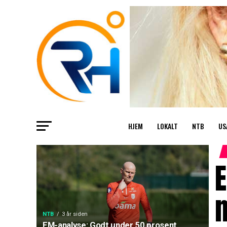
HJEM
LOKALT
NTB
US
E
m
NTB
3 år siden
EM-analyse: Godt under 50 prosent