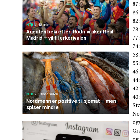
87
86:
82:
NTB
43 minutter siden
78:
Agenten bekrefter: Rodri vraker Real
77:
Madrid – vil til erkerivalen
74
58:
53:
46:
44:
42
NTB
1 time siden
40
Nordmenn er positive til sjømat – men
Sta
spiser mindre
No
ogs
Gr
og 