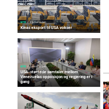
NTB
2 timer siden
Kinas eksport til USA vokser
NTB
3 timer siden
USA-støttede samtaler mellom
Venezuelas opposisjon og regjering er i
gang