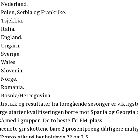
: Nederland.
 Polen, Serbia og Frankrike.
 Tsjekkia.
 Italia.
 England.
: Ungarn.
 Sverige.
 Wales.
 Slovenia.
 Norge.
: Romania.
: Bosnia/Hercegovina.
tistikk og resultater fra foregående sesonger er viktigs
rge starter kvalifiseringen borte mot Spania og Georgi
å med i gruppen. De to beste får EM-plass.
acenote gir skottene bare 2 prosentpoeng dårligere mulig
Kypros står på henholdsvis 22 og 2,5.