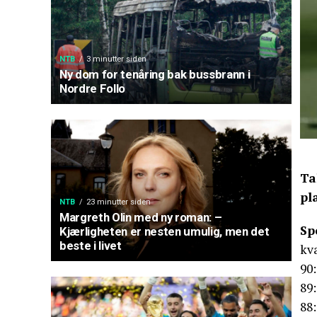
NTB
3 minutter siden
Ny dom for tenåring bak bussbrann i
Nordre Follo
Ta
pl
NTB
23 minutter siden
Margreth Olin med ny roman: –
Sp
Kjærligheten er nesten umulig, men det
beste i livet
kva
90:
89:
88