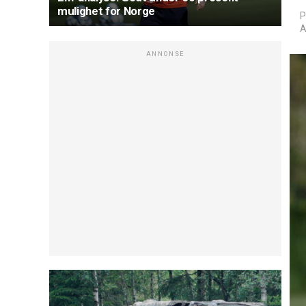
mulighet for Norge
P
A
ANNONSE