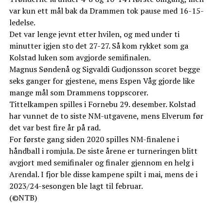
var kun ett mål bak da Drammen tok pause med 16-15-
ledelse.
Det var lenge jevnt etter hvilen, og med under ti
minutter igjen sto det 27-27. Så kom rykket som ga
Kolstad luken som avgjorde semifinalen.
Magnus Søndenå og Sigvaldi Gudjonsson scoret begge
seks ganger for gjestene, mens Espen Våg gjorde like
mange mål som Drammens toppscorer.
Tittelkampen spilles i Fornebu 29. desember. Kolstad
har vunnet de to siste NM-utgavene, mens Elverum før
det var best fire år på rad.
For første gang siden 2020 spilles NM-finalene i
håndball i romjula. De siste årene er turneringen blitt
avgjort med semifinaler og finaler gjennom en helg i
Arendal. I fjor ble disse kampene spilt i mai, mens de i
2023/24-sesongen ble lagt til februar.
(©NTB)