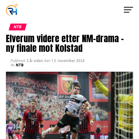
NTB
Elverum videre etter NM-drama –
ny finale mot Kolstad
Publisert
2 år siden
den
13. november 2024
Av
NTB