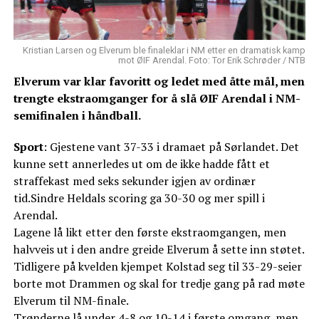
Kristian Larsen og Elverum ble finaleklar i NM etter en dramatisk kamp
mot ØIF Arendal. Foto: Tor Erik Schrøder / NTB
Elverum var klar favoritt og ledet med åtte mål, men
trengte ekstraomganger for å slå ØIF Arendal i NM-
semifinalen i håndball.
Sport
: Gjestene vant 37-33 i dramaet på Sørlandet. Det
kunne sett annerledes ut om de ikke hadde fått et
straffekast med seks sekunder igjen av ordinær
tid.Sindre Heldals scoring ga 30-30 og mer spill i
Arendal.
Lagene lå likt etter den første ekstraomgangen, men
halvveis ut i den andre greide Elverum å sette inn støtet.
Tidligere på kvelden kjempet Kolstad seg til 33-29-seier
borte mot Drammen og skal for tredje gang på rad møte
Elverum til NM-finale.
Trønderne lå under 4-8 og 10-14 i første omgang, men