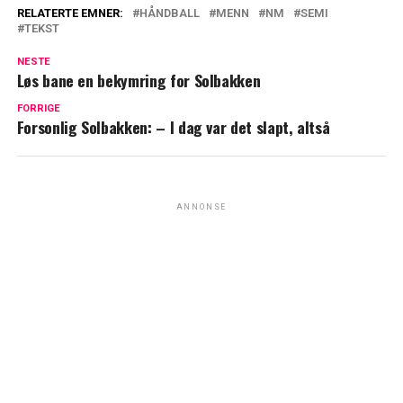
RELATERTE EMNER:
HÅNDBALL
MENN
NM
SEMI
TEKST
NESTE
Løs bane en bekymring for Solbakken
FORRIGE
Forsonlig Solbakken: – I dag var det slapt, altså
ANNONSE