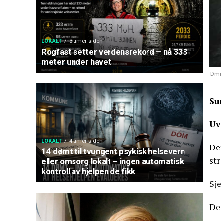
LOKALT
3 timer siden
Rogfast setter verdensrekord – nå 333
meter under havet
Dmi
Su
Uv
LOKALT
4 timer siden
De
14 dømt til tvungent psykisk helsevern
st
eller omsorg lokalt – ingen automatisk
kontroll av hjelpen de fikk
Sje
Det