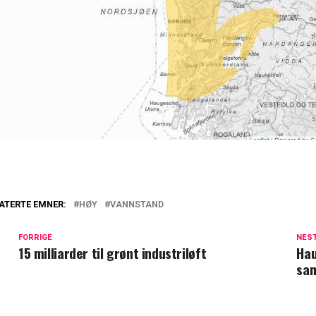
ATERTE EMNER:
HØY
VANNSTAND
FORRIGE
NES
15 milliarder til grønt industriløft
Hau
sam