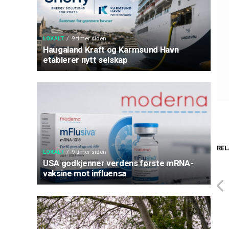
LOKALT
9 timer siden
Haugaland Kraft og Karmsund Havn
etablerer nytt selskap
REL
LOKALT
9 timer siden
USA godkjenner verdens første mRNA-
vaksine mot influensa