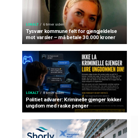
LOKALT
6 timer siden
Tysvær kommune felt for gjengjeldelse
mot varsler – må betale 30.000 kroner
LOKALT
8 timer siden
Politiet advarer: Kriminelle gjenger lokker
ungdom med raske penger