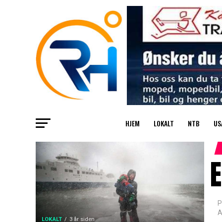
HJEM
LOKALT
NTB
US
P
A
LOKALT
3 år siden