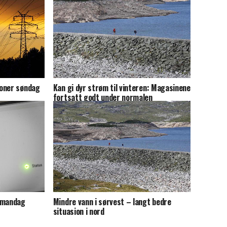
roner søndag
Kan gi dyr strøm til vinteren: Magasinene
fortsatt godt under normalen
t mandag
Mindre vann i sørvest – langt bedre
situasjon i nord