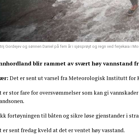
trij Gordejev og sønnen Daniel på fem år i sjøsprøyt og regn ved ferjekaia i M
nnhordland blir rammet av svært høy vannstand fr
ær:
Det er sent ut varsel fra Meteorologisk Institutt for 
t er stor fare for oversvømmelser som kan gi vannskader 
randsonen.
kk fortøyningen til båten og sikre løse gjenstander i str
 er sent fredag kveld at det er ventet høy vasstand.