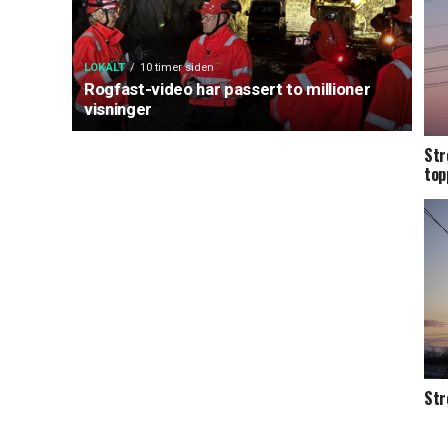
LOKALT
10 timer siden
Rogfast-video har passert to millioner
visninger
Str
top
Str