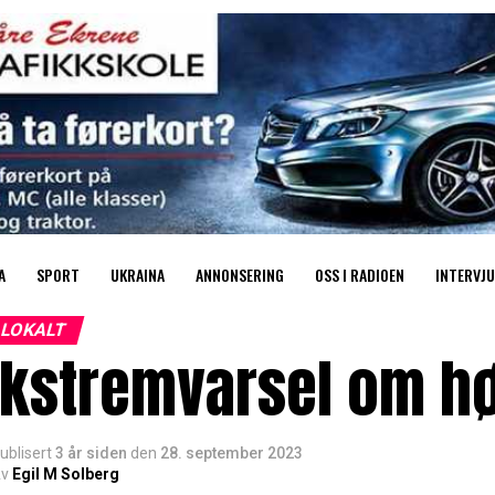
A
SPORT
UKRAINA
ANNONSERING
OSS I RADIOEN
INTERVJU
LOKALT
Ekstremvarsel om h
ublisert
3 år siden
den
28. september 2023
v
Egil M Solberg