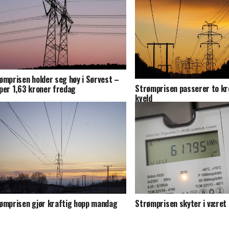
ømprisen holder seg høy i Sørvest –
Strømprisen passerer to k
per 1,63 kroner fredag
kveld
ømprisen gjør kraftig hopp mandag
Strømprisen skyter i være