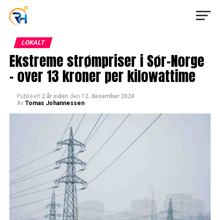
LOKALT
Ekstreme strømpriser i Sør-Norge
– over 13 kroner per kilowattime
Publisert
2 år siden
den
12. desember 2024
Av
Tomas Johannessen