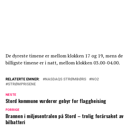
De dyreste timene er mellom klokken 17 og 19, mens de
billigste timene er i natt, mellom klokken 03.00-04.00.
RELATERTE EMNER:
NASDAQS STRØMBØRS
NO2
STRØMPRISENE
NESTE
Stord kommune vurderer gebyr for flaggheising
FORRIGE
Brannen i miljøsentralen på Stord – trolig forårsaket av
bilbatteri