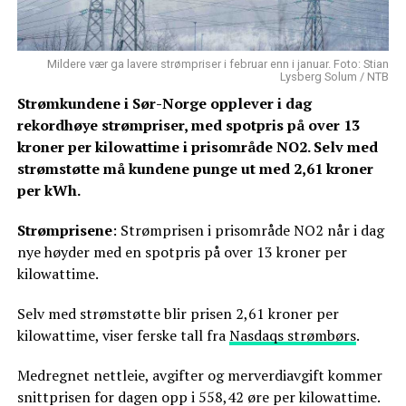
Mildere vær ga lavere strømpriser i februar enn i januar. Foto: Stian
Lysberg Solum / NTB
Strømkundene i Sør-Norge opplever i dag
rekordhøye strømpriser, med spotpris på over 13
kroner per kilowattime i prisområde NO2. Selv med
strømstøtte må kundene punge ut med 2,61 kroner
per kWh.
Strømprisene
: Strømprisen i prisområde NO2 når i dag
nye høyder med en spotpris på over 13 kroner per
kilowattime.
Selv med strømstøtte blir prisen 2,61 kroner per
kilowattime, viser ferske tall fra
Nasdaqs strømbørs
.
Medregnet nettleie, avgifter og merverdiavgift kommer
snittprisen for dagen opp i 558,42 øre per kilowattime.