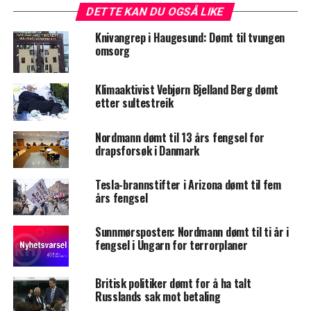
DETTE KAN DU OGSÅ LIKE
Knivangrep i Haugesund: Dømt til tvungen
omsorg
Klimaaktivist Vebjørn Bjelland Berg dømt
etter sultestreik
Nordmann dømt til 13 års fengsel for
drapsforsøk i Danmark
Tesla-brannstifter i Arizona dømt til fem
års fengsel
Sunnmørsposten: Nordmann dømt til ti år i
fengsel i Ungarn for terrorplaner
Britisk politiker dømt for å ha talt
Russlands sak mot betaling