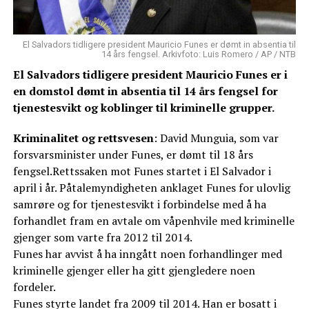
El Salvadors tidligere president Mauricio Funes er dømt in absentia til
14 års fengsel. Arkivfoto: Luis Romero / AP / NTB
El Salvadors tidligere president Mauricio Funes er i
en domstol dømt in absentia til 14 års fengsel for
tjenestesvikt og koblinger til kriminelle grupper.
Kriminalitet og rettsvesen
: David Munguia, som var
forsvarsminister under Funes, er dømt til 18 års
fengsel.Rettssaken mot Funes startet i El Salvador i
april i år. Påtalemyndigheten anklaget Funes for ulovlig
samrøre og for tjenestesvikt i forbindelse med å ha
forhandlet fram en avtale om våpenhvile med kriminelle
gjenger som varte fra 2012 til 2014.
Funes har avvist å ha inngått noen forhandlinger med
kriminelle gjenger eller ha gitt gjengledere noen
fordeler.
Funes styrte landet fra 2009 til 2014. Han er bosatt i