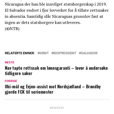
Nicaragua der han ble innvilget statsborgerskap i 2019.
El Salvador endret i fjor lovverket for å tillate rettssaker
in absentia. Samtidig slår Nicaraguas grunnlov fast at
ingen av dets statsborgere kan utleveres.
(©NTB)
RELATERTE EMNER:
DØMT
EKSPRESIDENT
SALVADOR
NESTE
Nav tapte rettssak om lønnsgaranti – lover å undersøke
tidligere saker
FORRIGE
Ohi-mål og Evjen-assist mot Nordsjælland – Brøndby
gjorde FCK til seriemester
ANNONSE