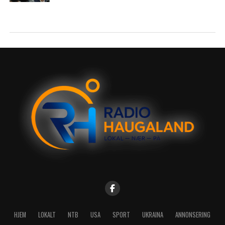
HJEM
LOKALT
NTB
USA
SPORT
UKRAINA
ANNONSERING