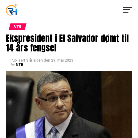
NTB
Ekspresident i El Salvador dømt til
14 års fengsel
Publisert
3 år siden
den
29. mai 2023
Av
NTB