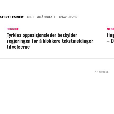
ATERTE EMNER:
EHF
HÅNDBALL
NACHEVSKI
FORRIGE
NES
Tyrkias opposisjonsleder beskylder
Høg
regjeringen for å blokkere tekstmeldinger
– D
til velgerne
ANNONSE