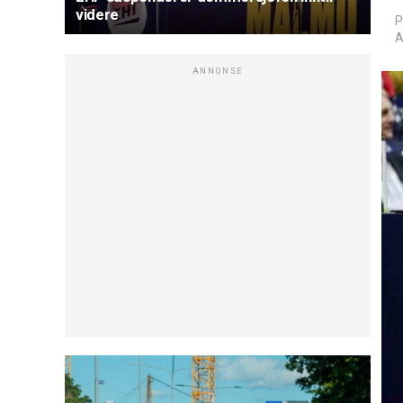
videre
P
A
ANNONSE