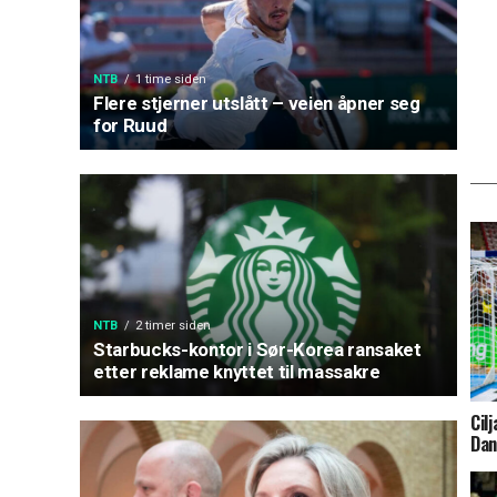
NTB
1 time siden
Flere stjerner utslått – veien åpner seg
for Ruud
NTB
2 timer siden
Starbucks-kontor i Sør-Korea ransaket
etter reklame knyttet til massakre
Cil
Da