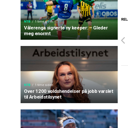
REL
NTB
1 time siden
Vålerenga signerte ny keeper: – Gleder
meg enormt
NTB
1 time siden
Over 1200 voldshendelser på jobb varslet
til Arbeidstilsynet