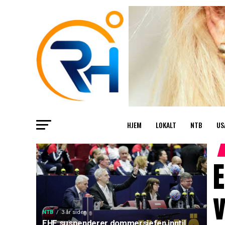
HJEM
LOKALT
NTB
US
v
NTB
3 år siden
EHF suspenderer dommersjefen inntil