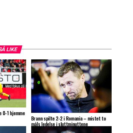
SÅ LIKE
e 0-1 hjemme
Brann spilte 2-2 i Romania – mistet to
måls ledelse i sluttminuttene