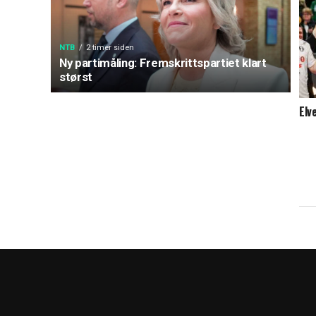
NTB
2 timer siden
Ny partimåling: Fremskrittspartiet klart
størst
Elv