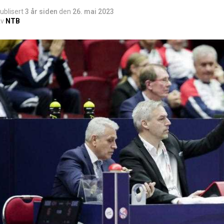
ublisert
3 år siden
den
26. mai 2023
v
NTB