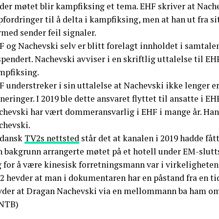
der møtet blir kampfiksing et tema. EHF skriver at Nache
fordringer til å delta i kampfiksing, men at han ut fra si
med sender feil signaler.
 og Nachevski selv er blitt forelagt innholdet i samtale
pendert. Nachevski avviser i en skriftlig uttalelse til E
mpfiksing.
F understreker i sin uttalelse at Nachevski ikke lenger 
neringer. I 2019 ble dette ansvaret flyttet til ansatte i E
chevski har vært dommeransvarlig i EHF i mange år. Han 
chevski.
 dansk
TV2s nettsted
står det at kanalen i 2019 hadde fåt
n bakgrunn arrangerte møtet på et hotell under EM-slutt
 for å være kinesisk forretningsmann var i virkeligheten
2 hevder at man i dokumentaren har en påstand fra en 
vder at Dragan Nachevski via en mellommann ba ham om 
NTB)