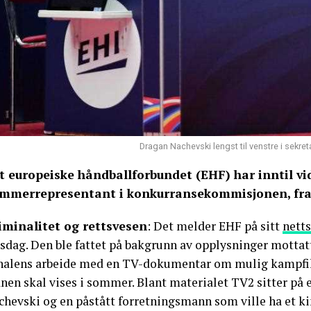
Dragan Nachevski lengst til venstre i sekre
t europeiske håndballforbundet (EHF) har inntil vi
mmerrepresentant i konkurransekommisjonen, fra 
iminalitet og rettsvesen
: Det melder EHF på sitt
nett
rsdag. Den ble fattet på bakgrunn av opplysninger motta
nalens arbeide med en TV-dokumentar om mulig kampfiksi
nen skal vises i sommer. Blant materialet TV2 sitter på 
chevski og en påstått forretningsmann som ville ha et ki