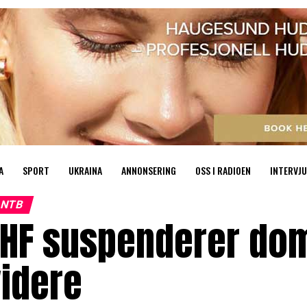
A
SPORT
UKRAINA
ANNONSERING
OSS I RADIOEN
INTERVJU
NTB
EHF suspenderer dom
idere