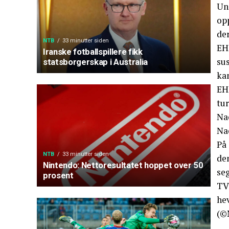
Un
opp
der
NTB
33 minutter siden
EHF
Iranske fotballspillere fikk
sus
statsborgerskap i Australia
ka
EH
tur
Na
Na
På
NTB
33 minutter siden
de
Nintendo: Nettoresultatet hoppet over 50
seg
prosent
TV
he
(©