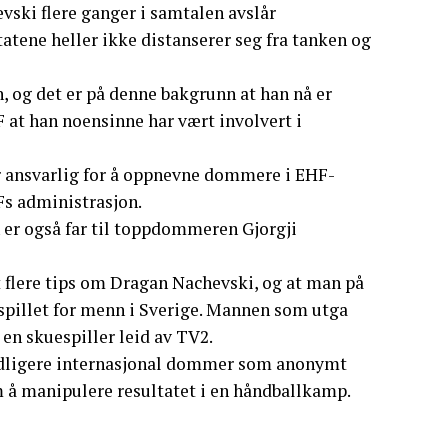
vski flere ganger i samtalen avslår
tatene heller ikke distanserer seg fra tanken og
n, og det er på denne bakgrunn at han nå er
HF at han noensinne har vært involvert i
er ansvarlig for å oppnevne dommere i EHF-
HFs administrasjon.
er også far til toppdommeren Gjorgji
t flere tips om Dragan Nachevski, og at man på
spillet for menn i Sverige. Mannen som utga
 en skuespiller leid av TV2.
tidligere internasjonal dommer som anonymt
å manipulere resultatet i en håndballkamp.