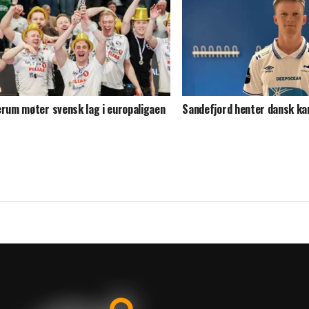
erum møter svensk lag i europaligaen
Sandefjord henter dansk kan