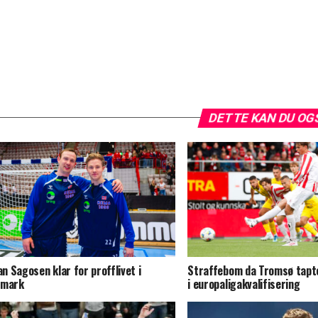
DETTE KAN DU OG
jan Sagosen klar for profflivet i
Straffebom da Tromsø tapt
nmark
i europaligakvalifisering