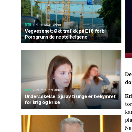
NTB
4 minutter siden
Vegvesenet: Økt trafikk på E18 forbi
Porsgrunn de neste helgene
De
do
NTB
24 minutter siden
Kr
Undersøkelse: Sju av ti unge er bekymret
for krig og krise
to
ka
pla
Na