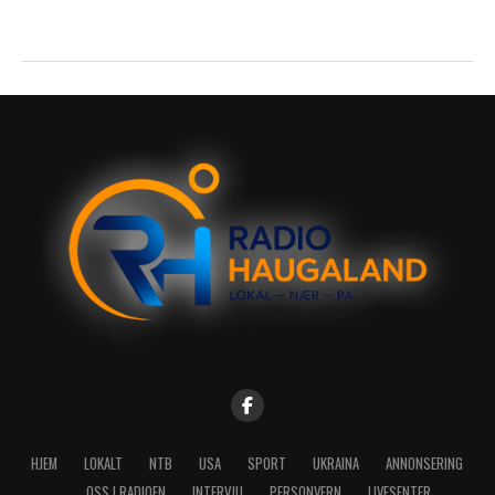
HJEM
LOKALT
NTB
USA
SPORT
UKRAINA
ANNONSERING
OSS I RADIOEN
INTERVJU
PERSONVERN
LIVESENTER