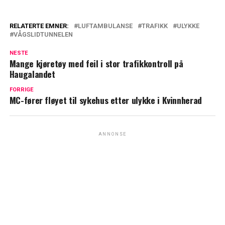
RELATERTE EMNER:
LUFTAMBULANSE
TRAFIKK
ULYKKE
VÅGSLIDTUNNELEN
NESTE
Mange kjøretøy med feil i stor trafikkontroll på
Haugalandet
FORRIGE
MC-fører fløyet til sykehus etter ulykke i Kvinnherad
ANNONSE