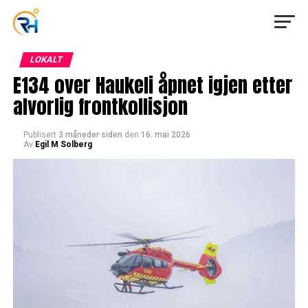
LOKALT
E134 over Haukeli åpnet igjen etter
alvorlig frontkollisjon
Publisert
3 måneder siden
den
16. mai 2026
Av
Egil M Solberg