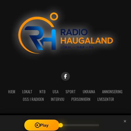
HJEM
LOKALT
NTB
USA
SPORT
UKRAINA
ANNONSERING
OSS I RADIOEN
INTERVJU
PERSONVERN
LIVESENTER
×
Copyright © 2026 A-Media AS | Radio Haugaland - Haraldsgata 114,
Play
5527 Haugesund - Mail: post@radioh.no - Telefon: 52717273