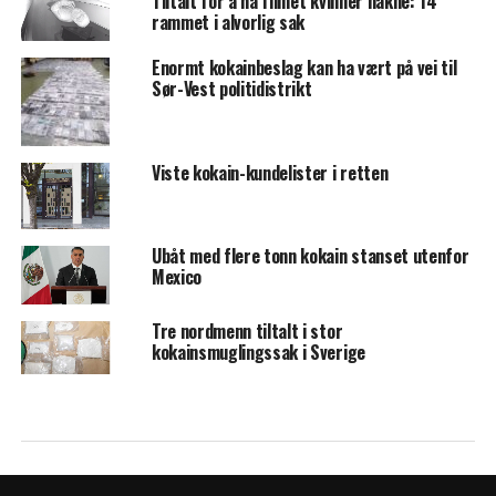
Tiltalt for å ha filmet kvinner nakne: 14
rammet i alvorlig sak
Enormt kokainbeslag kan ha vært på vei til
Sør-Vest politidistrikt
Viste kokain-kundelister i retten
Ubåt med flere tonn kokain stanset utenfor
Mexico
Tre nordmenn tiltalt i stor
kokainsmuglingssak i Sverige