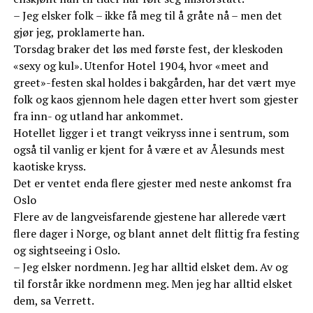
– Jeg elsker folk – ikke få meg til å gråte nå – men det
gjør jeg, proklamerte han.
Torsdag braker det løs med første fest, der kleskoden
«sexy og kul». Utenfor Hotel 1904, hvor «meet and
greet»-festen skal holdes i bakgården, har det vært mye
folk og kaos gjennom hele dagen etter hvert som gjester
fra inn- og utland har ankommet.
Hotellet ligger i et trangt veikryss inne i sentrum, som
også til vanlig er kjent for å være et av Ålesunds mest
kaotiske kryss.
Det er ventet enda flere gjester med neste ankomst fra
Oslo
Flere av de langveisfarende gjestene har allerede vært
flere dager i Norge, og blant annet delt flittig fra festing
og sightseeing i Oslo.
– Jeg elsker nordmenn. Jeg har alltid elsket dem. Av og
til forstår ikke nordmenn meg. Men jeg har alltid elsket
dem, sa Verrett.