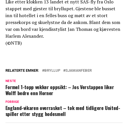
Like etter klokken 13 landet et nytt SAS-fly fra Oslo
stappet med gjester til bryllupet. Gjestene ble busset
inn til hotellet i en felles buss og møtt av et stort
pressekorps og skuelystne da de ankom. Blant dem som
var om bord var kjendisstylist Jan Thomas og kjæresten
Harlem Alexander.
(©NTB)
RELATERTE EMNER:
BRYLLUP
SJAMANFEBER
NESTE
Formel 1-topp vekker oppsikt: – Jos Verstappen liker
Wolff bedre enn Horner
FORRIGE
England-vikaren overrasket – tok med tidligere United-
spiller etter stygg hodesmell