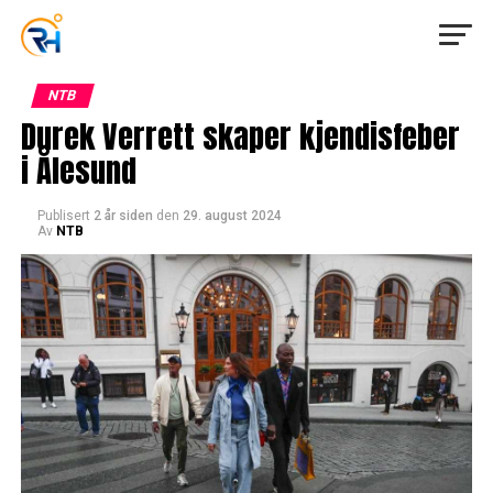
NTB
Durek Verrett skaper kjendisfeber
i Ålesund
Publisert
2 år siden
den
29. august 2024
Av
NTB