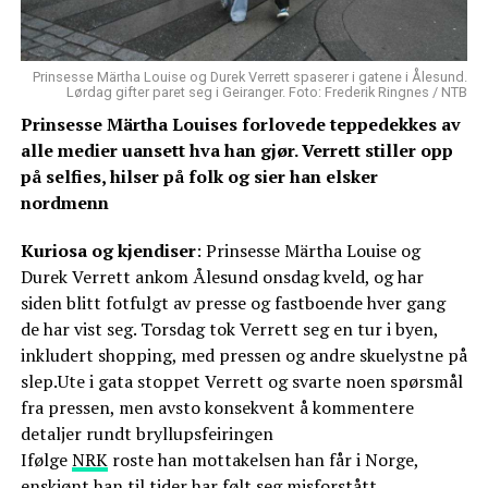
Prinsesse Märtha Louise og Durek Verrett spaserer i gatene i Ålesund.
Lørdag gifter paret seg i Geiranger. Foto: Frederik Ringnes / NTB
Prinsesse Märtha Louises forlovede teppedekkes av
alle medier uansett hva han gjør. Verrett stiller opp
på selfies, hilser på folk og sier han elsker
nordmenn
Kuriosa og kjendiser
: Prinsesse Märtha Louise og
Durek Verrett ankom Ålesund onsdag kveld, og har
siden blitt fotfulgt av presse og fastboende hver gang
de har vist seg. Torsdag tok Verrett seg en tur i byen,
inkludert shopping, med pressen og andre skuelystne på
slep.Ute i gata stoppet Verrett og svarte noen spørsmål
fra pressen, men avsto konsekvent å kommentere
detaljer rundt bryllupsfeiringen
Ifølge
NRK
roste han mottakelsen han får i Norge,
enskjønt han til tider har følt seg misforstått.