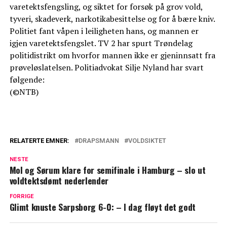
varetektsfengsling, og siktet for forsøk på grov vold,
tyveri, skadeverk, narkotikabesittelse og for å bære kniv.
Politiet fant våpen i leiligheten hans, og mannen er
igjen varetektsfengslet. TV 2 har spurt Trøndelag
politidistrikt om hvorfor mannen ikke er gjeninnsatt fra
prøveløslatelsen. Politiadvokat Silje Nyland har svart
følgende:
(©NTB)
RELATERTE EMNER:
DRAPSMANN
VOLDSIKTET
NESTE
Mol og Sørum klare for semifinale i Hamburg – slo ut
voldtektsdømt nederlender
FORRIGE
Glimt knuste Sarpsborg 6-0: – I dag fløyt det godt