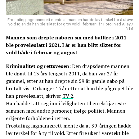
Frostating lagmannsrett mente at mannen hadde lav terskel for å utøve
vold igjen da han ble siktet for grov vold i februar i år. Foto: Ned Alley /
NTB
Mannen som drepte naboen sin med balltre i 2011
ble prøveløslatt i 2021. I år er han blitt siktet for
vold både i februar og august.
Kriminalitet og rettsvesen
: Den drapsdømte mannen
ble dømt til 13 års fengsel i 2011, da han var 27 år
gammel, etter at han drepte sin 59 år gamle nabo på
brutalt vis i Orkanger. Ti år etter at han ble pågrepet ble
han prøveløslatt, skriver
TV 2
.
Han hadde tatt seg inn i leiligheten til en ekskjæreste
sammen med andre personer, ifølge politiet. Mannen
erkjente forholdene i retten.
Frostating lagmannsrett mente da at 39-åringen hadde
lav terskel for å ty til vold. Etter fire uker i varetekt ble