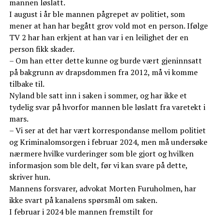
mannen løslatt.
I august i år ble mannen pågrepet av politiet, som
mener at han har begått grov vold mot en person. Ifølge
TV 2 har han erkjent at han var i en leilighet der en
person fikk skader.
– Om han etter dette kunne og burde vært gjeninnsatt
på bakgrunn av drapsdommen fra 2012, må vi komme
tilbake til.
Nyland ble satt inn i saken i sommer, og har ikke et
tydelig svar på hvorfor mannen ble løslatt fra varetekt i
mars.
– Vi ser at det har vært korrespondanse mellom politiet
og Kriminalomsorgen i februar 2024, men må undersøke
nærmere hvilke vurderinger som ble gjort og hvilken
informasjon som ble delt, før vi kan svare på dette,
skriver hun.
Mannens forsvarer, advokat Morten Furuholmen, har
ikke svart på kanalens spørsmål om saken.
I februar i 2024 ble mannen fremstilt for