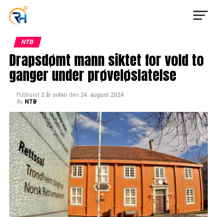
NTB
Drapsdømt mann siktet for vold to
ganger under prøveløslatelse
Publisert
2 år siden
den
24. august 2024
Av
NTB