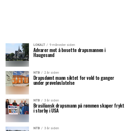
LOKALT
9 måneder siden
Advarer mot å bosette drapsmannen i
Haugesund
NTB
2 år siden
Drapsdømt mann siktet for vold to ganger
under prøveløslatelse
NTB
3 år siden
Brasiliansk drapsmann på rømmen skaper frykt
i storby i USA
NTB
3 år siden