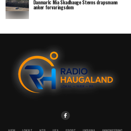
Danmark: Mia Skadhauge Stevns drapsmann
anker forvaringsdom
HJEM
LOKALT
NTB
USA
SPORT
UKRAINA
ANNONSERING