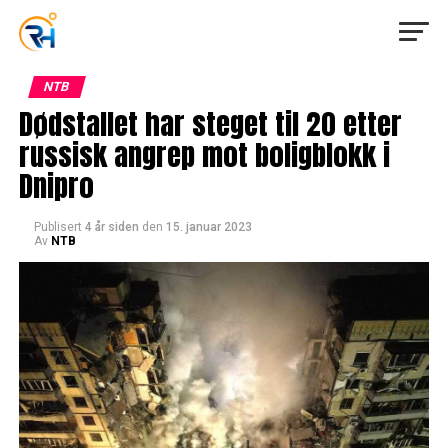
NTB
Dødstallet har steget til 20 etter
russisk angrep mot boligblokk i
Dnipro
Publisert
4 år siden
den
15. januar 2023
Av
NTB