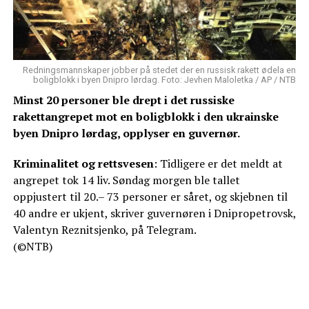
Redningsmannskaper jobber på stedet der en russisk rakett ødela en
boligblokk i byen Dnipro lørdag. Foto: Jevhen Maloletka / AP / NTB
Minst 20 personer ble drept i det russiske
rakettangrepet mot en boligblokk i den ukrainske
byen Dnipro lørdag, opplyser en guvernør.
Kriminalitet og rettsvesen
: Tidligere er det meldt at
angrepet tok 14 liv. Søndag morgen ble tallet
oppjustert til 20.– 73 personer er såret, og skjebnen til
40 andre er ukjent, skriver guvernøren i Dnipropetrovsk,
Valentyn Reznitsjenko, på Telegram.
(©NTB)