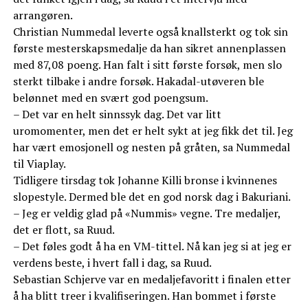
arrangøren.
Christian Nummedal leverte også knallsterkt og tok sin
første mesterskapsmedalje da han sikret annenplassen
med 87,08 poeng. Han falt i sitt første forsøk, men slo
sterkt tilbake i andre forsøk. Hakadal-utøveren ble
belønnet med en svært god poengsum.
– Det var en helt sinnssyk dag. Det var litt
uromomenter, men det er helt sykt at jeg fikk det til. Jeg
har vært emosjonell og nesten på gråten, sa Nummedal
til Viaplay.
Tidligere tirsdag tok Johanne Killi bronse i kvinnenes
slopestyle. Dermed ble det en god norsk dag i Bakuriani.
– Jeg er veldig glad på «Nummis» vegne. Tre medaljer,
det er flott, sa Ruud.
– Det føles godt å ha en VM-tittel. Nå kan jeg si at jeg er
verdens beste, i hvert fall i dag, sa Ruud.
Sebastian Schjerve var en medaljefavoritt i finalen etter
å ha blitt treer i kvalifiseringen. Han bommet i første