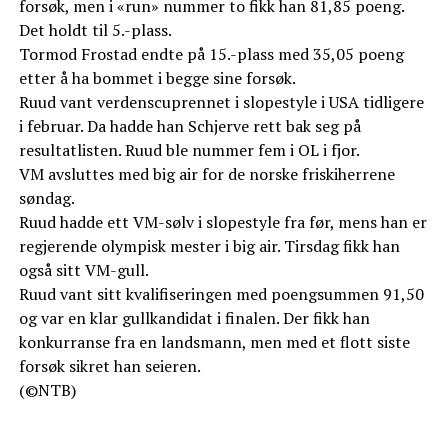
forsøk, men i «run» nummer to fikk han 81,85 poeng.
Det holdt til 5.-plass.
Tormod Frostad endte på 15.-plass med 35,05 poeng
etter å ha bommet i begge sine forsøk.
Ruud vant verdenscuprennet i slopestyle i USA tidligere
i februar. Da hadde han Schjerve rett bak seg på
resultatlisten. Ruud ble nummer fem i OL i fjor.
VM avsluttes med big air for de norske friskiherrene
søndag.
Ruud hadde ett VM-sølv i slopestyle fra før, mens han er
regjerende olympisk mester i big air. Tirsdag fikk han
også sitt VM-gull.
Ruud vant sitt kvalifiseringen med poengsummen 91,50
og var en klar gullkandidat i finalen. Der fikk han
konkurranse fra en landsmann, men med et flott siste
forsøk sikret han seieren.
(©NTB)