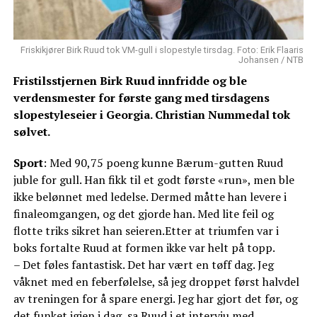
Friskikjører Birk Ruud tok VM-gull i slopestyle tirsdag. Foto: Erik Flaaris
Johansen / NTB
Fristilsstjernen Birk Ruud innfridde og ble
verdensmester for første gang med tirsdagens
slopestyleseier i Georgia. Christian Nummedal tok
sølvet.
Sport
: Med 90,75 poeng kunne Bærum-gutten Ruud
juble for gull. Han fikk til et godt første «run», men ble
ikke belønnet med ledelse. Dermed måtte han levere i
finaleomgangen, og det gjorde han. Med lite feil og
flotte triks sikret han seieren.Etter at triumfen var i
boks fortalte Ruud at formen ikke var helt på topp.
– Det føles fantastisk. Det har vært en tøff dag. Jeg
våknet med en feberfølelse, så jeg droppet først halvdel
av treningen for å spare energi. Jeg har gjort det før, og
det funket igjen i dag, sa Ruud i et intervju med