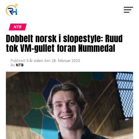
NTB
Dobbelt norsk i slopestyle: Ruud
tok VM-gullet foran Nummedal
Publisert
3 år siden
den
28. februar 2023
Av
NTB