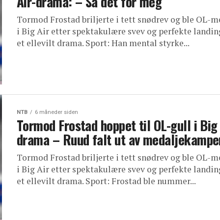
Air-drama: – Så det for meg
Tormod Frostad briljerte i tett snødrev og ble OL-m
i Big Air etter spektakulære svev og perfekte landin
et ellevilt drama. Sport: Han mental styrke...
NTB
6 måneder siden
Tormod Frostad hoppet til OL-gull i Big 
drama – Ruud falt ut av medaljekampe
Tormod Frostad briljerte i tett snødrev og ble OL-m
i Big Air etter spektakulære svev og perfekte landin
et ellevilt drama. Sport: Frostad ble nummer...