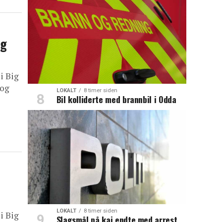
og
i Big
 og
LOKALT
8 timer siden
Bil kolliderte med brannbil i Odda
LOKALT
8 timer siden
i Big
Slagsmål på kai endte med arrest