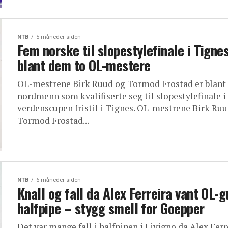
NTB
5 måneder siden
Fem norske til slopestylefinale i Tigne
blant dem to OL-mestere
OL-mestrene Birk Ruud og Tormod Frostad er blant
nordmenn som kvalifiserte seg til slopestylefinale i
verdenscupen fristil i Tignes. OL-mestrene Birk Ru
Tormod Frostad...
NTB
6 måneder siden
Knall og fall da Alex Ferreira vant OL-gu
halfpipe – stygg smell for Goepper
Det var mange fall i halfpipen i Livigno da Alex Ferr