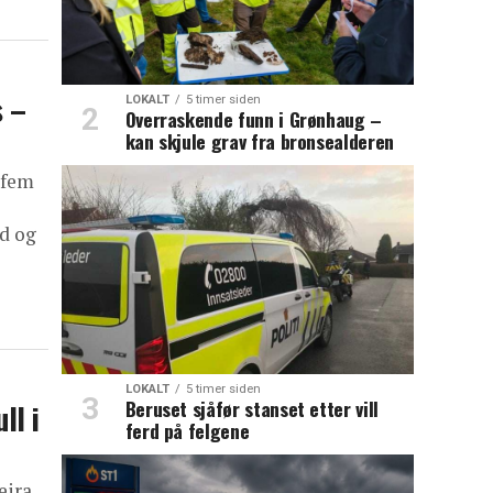
s –
LOKALT
5 timer siden
Overraskende funn i Grønhaug –
kan skjule grav fra bronsealderen
 fem
ud og
LOKALT
5 timer siden
Beruset sjåfør stanset etter vill
ll i
ferd på felgene
eira