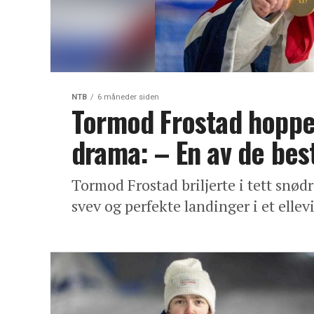
NTB
6 måneder siden
Tormod Frostad hoppet t
drama: – En av de be
Tormod Frostad briljerte i tett snød
svev og perfekte landinger i et ellev