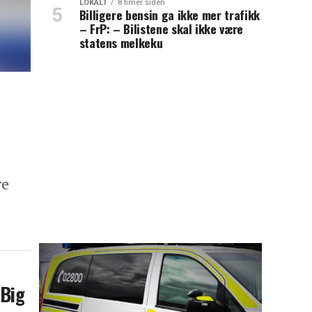
LOKALT
8 timer siden
Billigere bensin ga ikke mer trafikk
– FrP: – Bilistene skal ikke være
statens melkeku
re
 Big