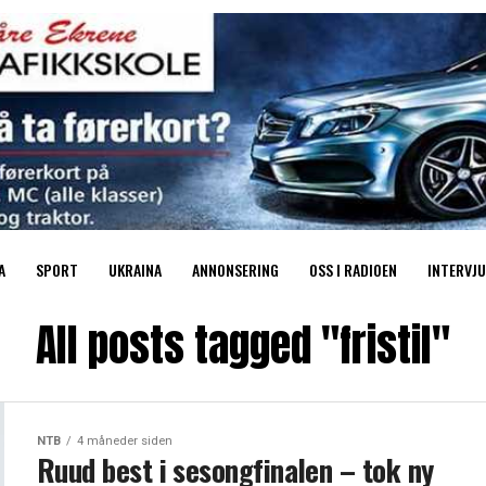
A
SPORT
UKRAINA
ANNONSERING
OSS I RADIOEN
INTERVJU
All posts tagged "fristil"
NTB
4 måneder siden
Ruud best i sesongfinalen – tok ny