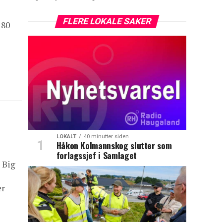
FLERE LOKALE SAKER
 80
LOKALT
40 minutter siden
Håkon Kolmannskog slutter som
forlagssjef i Samlaget
 Big
er