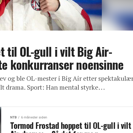
il OL-gull i vilt Big Air-
ste konkurranser noensinne
rev og ble OL-mester i Big Air etter spektakulæ
ilt drama. Sport: Han mental styrke...
NTB
6 måneder siden
Tormod Frostad hoppet til OL-gull i vilt