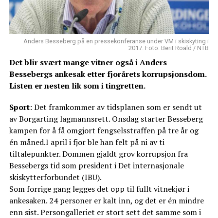
Anders Besseberg på en pressekonferanse under VM i skiskyting i
2017. Foto: Berit Roald / NTB
Det blir svært mange vitner også i Anders
Bessebergs ankesak etter fjorårets korrupsjonsdom.
Listen er nesten lik som i tingretten.
Sport
: Det framkommer av tidsplanen som er sendt ut
av Borgarting lagmannsrett. Onsdag starter Besseberg
kampen for å få omgjort fengselsstraffen på tre år og
én måned.I april i fjor ble han felt på ni av ti
tiltalepunkter. Dommen gjaldt grov korrupsjon fra
Bessebergs tid som president i Det internasjonale
skiskytterforbundet (IBU).
Som forrige gang legges det opp til fullt vitnekjør i
ankesaken. 24 personer er kalt inn, og det er én mindre
enn sist. Persongalleriet er stort sett det samme som i