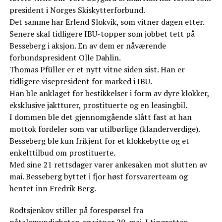
president i Norges Skiskytterforbund.
Det samme har Erlend Slokvik, som vitner dagen etter.
Senere skal tidligere IBU-topper som jobbet tett på
Besseberg i aksjon. En av dem er nåværende
forbundspresident Olle Dahlin.
Thomas Pfüller er et nytt vitne siden sist. Han er
tidligere visepresident for marked i IBU.
Han ble anklaget for bestikkelser i form av dyre klokker,
eksklusive jaktturer, prostituerte og en leasingbil.
I dommen ble det gjennomgående slått fast at han
mottok fordeler som var utilbørlige (klanderverdige).
Besseberg ble kun frikjent for et klokkebytte og et
enkelttilbud om prostituerte.
Med sine 21 rettsdager varer ankesaken mot slutten av
mai. Besseberg byttet i fjor høst forsvarerteam og
hentet inn Fredrik Berg.
Rodtsjenkov stiller på forespørsel fra
påtalemyndigheten og vitner 20. mai. I tingretten