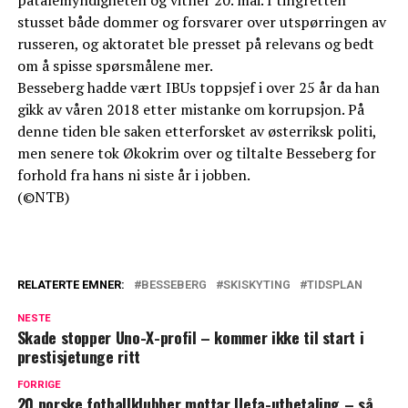
stusset både dommer og forsvarer over utspørringen av
russeren, og aktoratet ble presset på relevans og bedt
om å spisse spørsmålene mer.
Besseberg hadde vært IBUs toppsjef i over 25 år da han
gikk av våren 2018 etter mistanke om korrupsjon. På
denne tiden ble saken etterforsket av østerriksk politi,
men senere tok Økokrim over og tiltalte Besseberg for
forhold fra hans ni siste år i jobben.
(©NTB)
RELATERTE EMNER:
BESSEBERG
SKISKYTING
TIDSPLAN
NESTE
Skade stopper Uno-X-profil – kommer ikke til start i
prestisjetunge ritt
FORRIGE
20 norske fotballklubber mottar Uefa-utbetaling – så