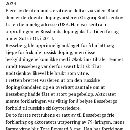
2024.
Flere av de utenlandske vitnene deltar via video. Blant
dem er den kjente dopingvarsleren Grigorij Rodtsjenkov
fra en hemmelig adresse i USA. Han var sentral i
opprullingen av Russlands dopingjuks fra tiden før og
under Sotsji-OL i 2014.
Besseberg ble opprinnelig anklaget for å ha latt seg
kjøpe for å skjule russisk doping, men disse
beskyldningene kom ikke med i Økokrims tiltale. Teamet
rundt Besseberg var derfor svært kritisk til at
Rodtsjenkov likevel ble brukt som vitne.
I retten brettet varsleren ut om den russiske
dopingskandalen og en overhørt samtale om at
Besseberg hadde fått et stort pengebeløp. Aktoratet
mente forklaringen var viktig for å belyse Bessebergs
forhold til russiske skiskytterledere.
De to første rettsukene er satt av til Bessebergs frie
forklaring og aktoratets utspørring av 79-åringen, mens
første vitne blir Tore Bøygard 8. mai. Han har fortid som