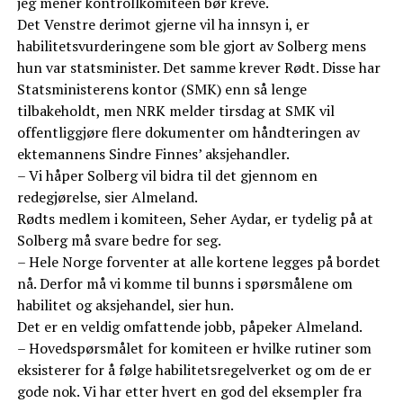
jeg mener kontrollkomiteen bør kreve.
Det Venstre derimot gjerne vil ha innsyn i, er
habilitetsvurderingene som ble gjort av Solberg mens
hun var statsminister. Det samme krever Rødt. Disse har
Statsministerens kontor (SMK) enn så lenge
tilbakeholdt, men NRK melder tirsdag at SMK vil
offentliggjøre flere dokumenter om håndteringen av
ektemannens Sindre Finnes’ aksjehandler.
– Vi håper Solberg vil bidra til det gjennom en
redegjørelse, sier Almeland.
Rødts medlem i komiteen, Seher Aydar, er tydelig på at
Solberg må svare bedre for seg.
– Hele Norge forventer at alle kortene legges på bordet
nå. Derfor må vi komme til bunns i spørsmålene om
habilitet og aksjehandel, sier hun.
Det er en veldig omfattende jobb, påpeker Almeland.
– Hovedspørsmålet for komiteen er hvilke rutiner som
eksisterer for å følge habilitetsregelverket og om de er
gode nok. Vi har etter hvert en god del eksempler fra