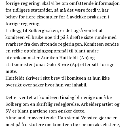
forrige regjering. Skal vi be om omfattende informasjon
fra tidligere statsråder, så må det være fordi vi har
behov for flere eksempler for å avdekke praksisen i
forrige regjering.
I tillegg til Solberg-saken, er det også ventet at
komiteen vil bruke noe tid på å drøfte siste runde med
svarbrev fra den sittende regjeringen. Komiteen sendte
en rekke oppfølgingsspørsmål til blant andre
utenriksminister Anniken Huitfeldt (Ap) og
statsminister Jonas Gahr Støre (Ap) etter sitt forrige
møte.
Huitfeldt skriver i sitt brev til komiteen at hun ikke
oversikt over saker hvor hun var inhabil.
Det er ventet at komiteen tirsdag blir enige om å be
Solberg om en skriftlig redegjørelse. Arbeiderpartiet og
SV er blant partiene som ønsker dette.
Almeland er avventende. Han sier at Venstre gjerne er
med på å diskutere om komiteen bør be om aksjelistene,