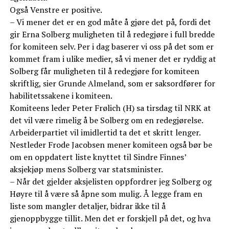
Også Venstre er positive.
– Vi mener det er en god måte å gjøre det på, fordi det
gir Erna Solberg muligheten til å redegjøre i full bredde
for komiteen selv. Per i dag baserer vi oss på det som er
kommet fram i ulike medier, så vi mener det er ryddig at
Solberg får muligheten til å redegjøre for komiteen
skriftlig, sier Grunde Almeland, som er saksordfører for
habilitetssakene i komiteen.
Komiteens leder Peter Frølich (H) sa tirsdag til NRK at
det vil være rimelig å be Solberg om en redegjørelse.
Arbeiderpartiet vil imidlertid ta det et skritt lenger.
Nestleder Frode Jacobsen mener komiteen også bør be
om en oppdatert liste knyttet til Sindre Finnes’
aksjekjøp mens Solberg var statsminister.
– Når det gjelder aksjelisten oppfordrer jeg Solberg og
Høyre til å være så åpne som mulig. Å legge fram en
liste som mangler detaljer, bidrar ikke til å
gjenoppbygge tillit. Men det er forskjell på det, og hva