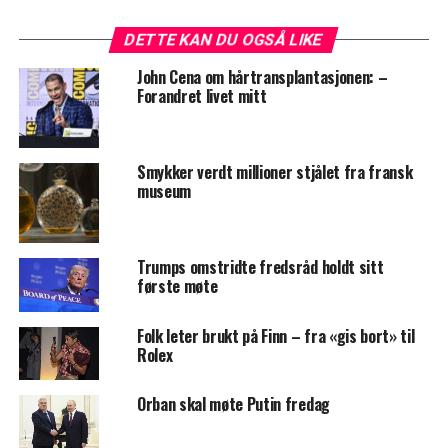
DETTE KAN DU OGSÅ LIKE
John Cena om hårtransplantasjonen: –
Forandret livet mitt
Smykker verdt millioner stjålet fra fransk
museum
Trumps omstridte fredsråd holdt sitt
første møte
Folk leter brukt på Finn – fra «gis bort» til
Rolex
Orban skal møte Putin fredag