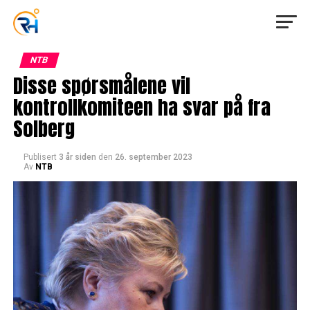
NTB
Disse spørsmålene vil
kontrollkomiteen ha svar på fra
Solberg
Publisert
3 år siden
den
26. september 2023
Av
NTB