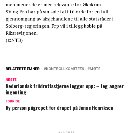
men mener de er mer relevante for Økokrim.
SV og Frp har på sin side tatt til orde for en full
gjennomgang av aksjehandlene til alle statsråder i
Solberg-regjeringen. Frp vil i tillegg koble på
Riksrevisjonen.
(©NTB)
RELATERTE EMNER:
KONTROLLKOMITEEN
MØTE
NESTE
Nederlandsk friidrettsstjerne legger opp: – Jeg angrer
ingenting
FORRIGE
Ny person pågrepet for drapet på Jonas Henriksen
ANNONSE