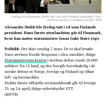
Fredag ble Alexander Stubb tatt i ed som Finlands president. Foto:
Emmi Korhonen / Lehtikuva via AP / NTB
Alexander Stubb ble fredag tatt i ed som Finlands
president. Hans første utenlandstur går til Finnmark,
hvor han møter statsminister Jonas Gahr Støre (Ap).
Politikk
: Det skjer onsdag 7. mars. De to skal besøke
Nato-øvelsen Nordic Response i Alta-området, ifølge
Statsministerens kontor
.I øvelsen deltar rundt 20.000
soldater fra 13 land, og den foregår hovedsakelig i de
norske delene av Norge, Sverige og Finland og tilhør
luft- og havområder.
Stubbs første offisielle utenlandsbesøk går til Sverige
23. og 24. april, ifølge nyhetsbyrået STT.
(©NTB)