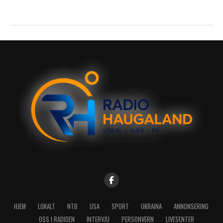
HJEM
LOKALT
NTB
USA
SPORT
UKRAINA
ANNONSERING
OSS I RADIOEN
INTERVJU
PERSONVERN
LIVESENTER