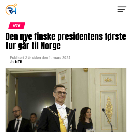
NTB
Den nye finske presidentens første
tur går til Norge
Publisert
2 år siden
den
1. mars 2024
Av
NTB