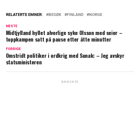
RELATERTE EMNER:
BESØK
FINLAND
NORGE
NESTE
Midtjylland hyllet alvorlige syke Olsson med seier –
toppkampen satt på pause etter åtte minutter
FORRIGE
Omstridt politiker i ordkrig med Sunak: – Jeg avskyr
statsministeren
ANNONSE