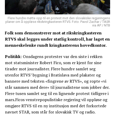
Flere hundre møtte opp til en protest mot den slovakiske regjeringens
planer om å oppløse rikskringkasteren RTVS. Foto: Pavol Zachar / TASR
via AP / NTB
Folk som demonstrerer mot at rikskringkasteren
RTVS skal legges under statlig kontroll, har laget en
menneskelenke rundt kringkasterens hovedkontor.
Politikk
: Onsdagens protester var den siste i rekken
mot statsminister Robert Fico, som er kjent for sine
tirader mot journalister. Flere hundre samlet seg
utenfor RTVS’ bygning i Bratislava med plakater og
bannere med teksten «fingrene av RTVS», og ropte «vi
står sammen med dere» til journalistene som jobber der.
Flere tusen samlet seg til en lignende protest tidligere i
mars.Ficos venstrepopulistiske regjering vil oppløse og
omgjøre RTVS til en ny institusjon med det forkortede
navnet STAR, som står for slovakisk TV og radio.