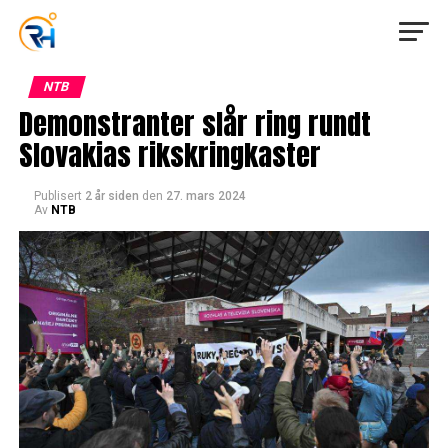
NTB
Demonstranter slår ring rundt
Slovakias rikskringkaster
Publisert
2 år siden
den
27. mars 2024
Av
NTB