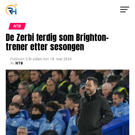
NTB
De Zerbi ferdig som Brighton-
trener etter sesongen
Publisert
2 år siden
den
18. mai 2024
Av
NTB