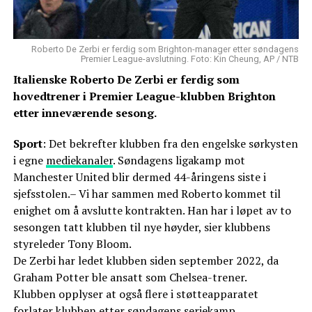
Roberto De Zerbi er ferdig som Brighton-manager etter søndagens
Premier League-avslutning. Foto: Kin Cheung, AP / NTB
Italienske Roberto De Zerbi er ferdig som
hovedtrener i Premier League-klubben Brighton
etter inneværende sesong.
Sport
: Det bekrefter klubben fra den engelske sørkysten
i egne
mediekanaler
. Søndagens ligakamp mot
Manchester United blir dermed 44-åringens siste i
sjefsstolen.– Vi har sammen med Roberto kommet til
enighet om å avslutte kontrakten. Han har i løpet av to
sesongen tatt klubben til nye høyder, sier klubbens
styreleder Tony Bloom.
De Zerbi har ledet klubben siden september 2022, da
Graham Potter ble ansatt som Chelsea-trener.
Klubben opplyser at også flere i støtteapparatet
forlater klubben etter søndagens seriekamp.