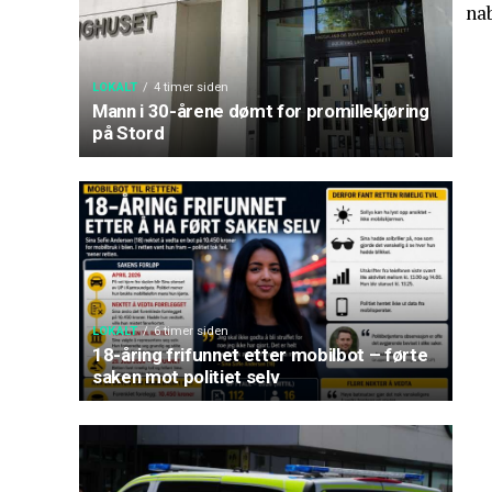
na
LOKALT
4 timer siden
Mann i 30-årene dømt for promillekjøring
på Stord
LOKALT
6 timer siden
18-åring frifunnet etter mobilbot – førte
saken mot politiet selv