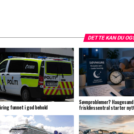
DETTE KAN DU OG
Søvnproblemer? Haugesund
åring funnet i god behold
frisklivssentral starter nyt