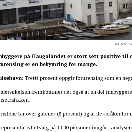
AIDAsol v
nbyggere på Haugalandet er stort sett positive til 
rurensing er en bekymring for mange.
uisehavn:
Tretti prosent oppgir forurensing som en nega
undersøkelsen fremkommer det også at en del innbygger
isetrafikken.
ristene tar over gatene» (8 prosent) og at de «bråker for 
representativt utvalg på 1.000 personer inngår i analysen