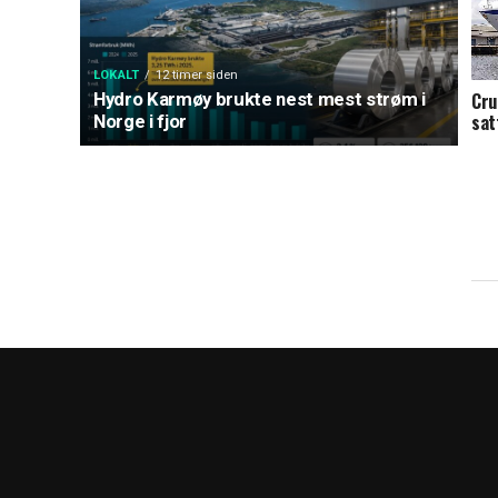
LOKALT
12 timer siden
Hydro Karmøy brukte nest mest strøm i
Cru
sat
Norge i fjor