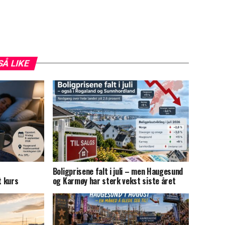
SÅ LIKE
Boligprisene falt i juli – men Haugesund
t kurs
og Karmøy har sterk vekst siste året