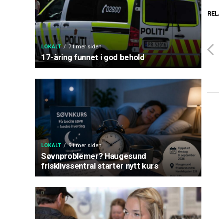
REL
LOKALT
7 timer siden
17-åring funnet i god behold
LOKALT
9 timer siden
Søvnproblemer? Haugesund
frisklivssentral starter nytt kurs