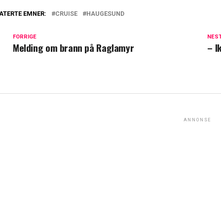
ATERTE EMNER:
CRUISE
HAUGESUND
FORRIGE
NES
Melding om brann på Raglamyr
– I
ANNONSE