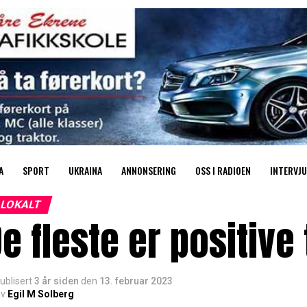
A
SPORT
UKRAINA
ANNONSERING
OSS I RADIOEN
INTERVJU
LOKALT
e fleste er positive 
ublisert
3 år siden
den
13. februar 2023
v
Egil M Solberg