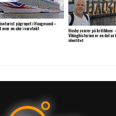
iseturist pågrepet i Haugesund –
t over en uke i varetekt
Husby svarer på kritikken: 
Vikinghistorien er en del a
identitet