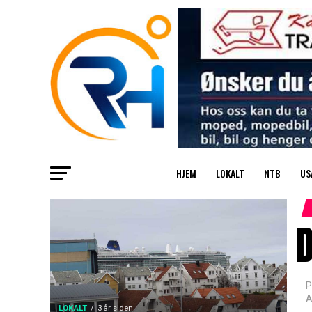
HJEM
LOKALT
NTB
US
D
P
A
LOKALT
3 år siden