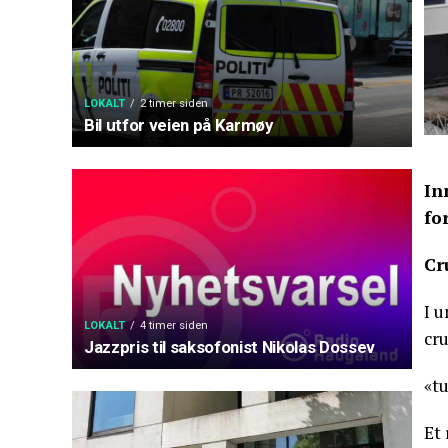
LOKALT
2 timer siden
Bil utfor veien på Karmøy
In
fo
Cr
I 
LOKALT
4 timer siden
cru
Jazzpris til saksofonist Nikolas Dossev
«tu
Et 