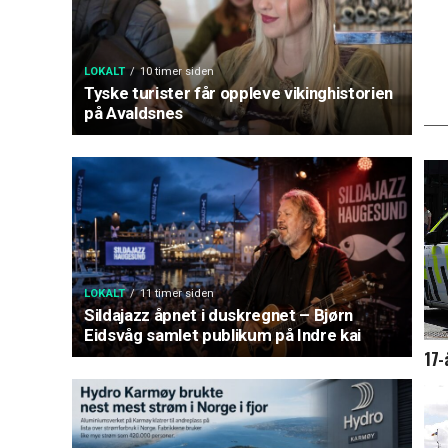
LOKALT
10 timer siden
Tyske turister får oppleve vikinghistorien
på Avaldsnes
LOKALT
11 timer siden
Sildajazz åpnet i duskregnet – Bjørn
Eidsvåg samlet publikum på Indre kai
17-