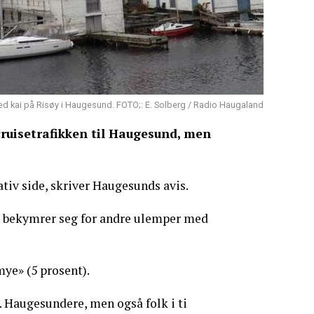
ed kai på Risøy i Haugesund. FOTO;: E. Solberg / Radio Haugaland
cruisetrafikken til Haugesund, men
tiv side, skriver Haugesunds avis.
e bekymrer seg for andre ulemper med
mye» (5 prosent).
. Haugesundere, men også folk i ti