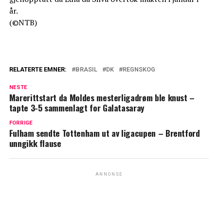
år.
(©NTB)
RELATERTE EMNER:
BRASIL
DK
REGNSKOG
NESTE
Marerittstart da Moldes mesterligadrøm ble knust –
tapte 3-5 sammenlagt for Galatasaray
FORRIGE
Fulham sendte Tottenham ut av ligacupen – Brentford
unngikk flause
ANNONSE