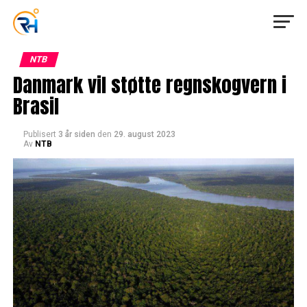
NTB
Danmark vil støtte regnskogvern i
Brasil
Publisert
3 år siden
den
29. august 2023
Av
NTB