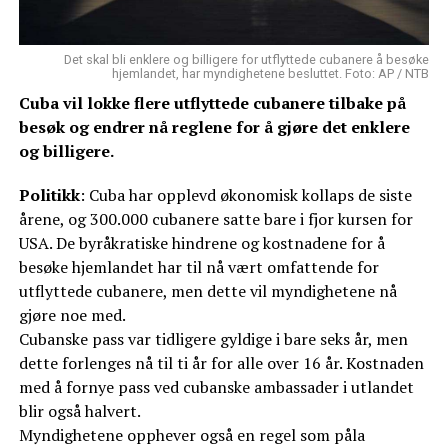
Det skal bli enklere og billigere for utflyttede cubanere å besøke
hjemlandet, har myndighetene besluttet. Foto: AP / NTB
Cuba vil lokke flere utflyttede cubanere tilbake på
besøk og endrer nå reglene for å gjøre det enklere
og billigere.
Politikk
: Cuba har opplevd økonomisk kollaps de siste
årene, og 300.000 cubanere satte bare i fjor kursen for
USA. De byråkratiske hindrene og kostnadene for å
besøke hjemlandet har til nå vært omfattende for
utflyttede cubanere, men dette vil myndighetene nå
gjøre noe med.
Cubanske pass var tidligere gyldige i bare seks år, men
dette forlenges nå til ti år for alle over 16 år. Kostnaden
med å fornye pass ved cubanske ambassader i utlandet
blir også halvert.
Myndighetene opphever også en regel som påla