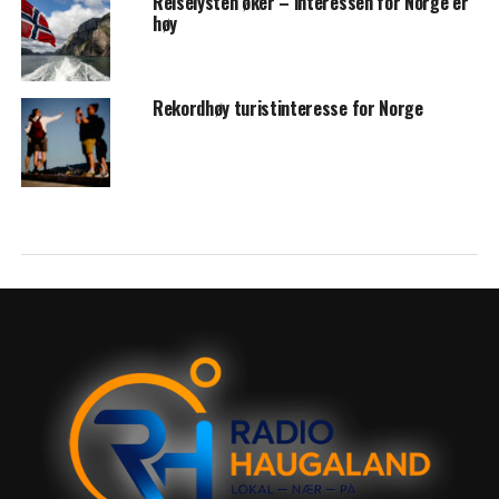
Reiselysten øker – interessen for Norge er
høy
Rekordhøy turistinteresse for Norge