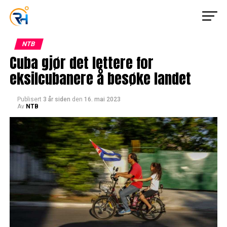
NTB
Cuba gjør det lettere for
eksilcubanere å besøke landet
Publisert
3 år siden
den
16. mai 2023
Av
NTB