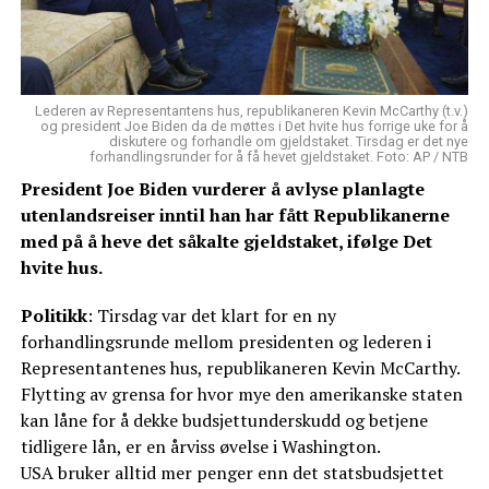
Lederen av Representantens hus, republikaneren Kevin McCarthy (t.v.)
og president Joe Biden da de møttes i Det hvite hus forrige uke for å
diskutere og forhandle om gjeldstaket. Tirsdag er det nye
forhandlingsrunder for å få hevet gjeldstaket. Foto: AP / NTB
President Joe Biden vurderer å avlyse planlagte
utenlandsreiser inntil han har fått Republikanerne
med på å heve det såkalte gjeldstaket, ifølge Det
hvite hus.
Politikk
: Tirsdag var det klart for en ny
forhandlingsrunde mellom presidenten og lederen i
Representantenes hus, republikaneren Kevin McCarthy.
Flytting av grensa for hvor mye den amerikanske staten
kan låne for å dekke budsjettunderskudd og betjene
tidligere lån, er en årviss øvelse i Washington.
USA bruker alltid mer penger enn det statsbudsjettet