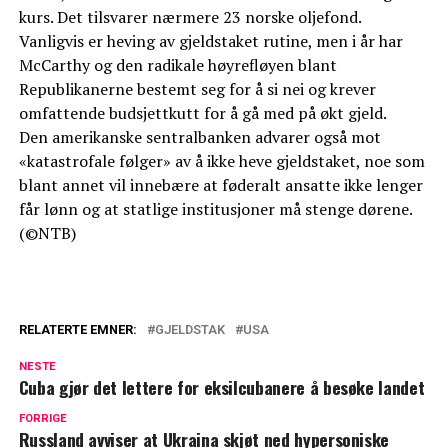
kurs. Det tilsvarer nærmere 23 norske oljefond.
Vanligvis er heving av gjeldstaket rutine, men i år har
McCarthy og den radikale høyrefløyen blant
Republikanerne bestemt seg for å si nei og krever
omfattende budsjettkutt for å gå med på økt gjeld.
Den amerikanske sentralbanken advarer også mot
«katastrofale følger» av å ikke heve gjeldstaket, noe som
blant annet vil innebære at føderalt ansatte ikke lenger
får lønn og at statlige institusjoner må stenge dørene.
(©NTB)
RELATERTE EMNER:
GJELDSTAK
USA
NESTE
Cuba gjør det lettere for eksilcubanere å besøke landet
FORRIGE
Russland avviser at Ukraina skjøt ned hypersoniske