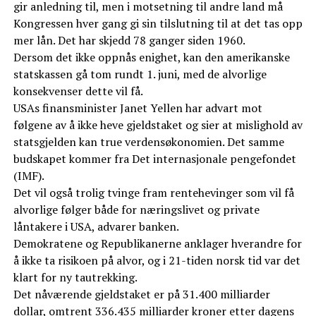
gir anledning til, men i motsetning til andre land må
Kongressen hver gang gi sin tilslutning til at det tas opp
mer lån. Det har skjedd 78 ganger siden 1960.
Dersom det ikke oppnås enighet, kan den amerikanske
statskassen gå tom rundt 1. juni, med de alvorlige
konsekvenser dette vil få.
USAs finansminister Janet Yellen har advart mot
følgene av å ikke heve gjeldstaket og sier at mislighold av
statsgjelden kan true verdensøkonomien. Det samme
budskapet kommer fra Det internasjonale pengefondet
(IMF).
Det vil også trolig tvinge fram rentehevinger som vil få
alvorlige følger både for næringslivet og private
låntakere i USA, advarer banken.
Demokratene og Republikanerne anklager hverandre for
å ikke ta risikoen på alvor, og i 21-tiden norsk tid var det
klart for ny tautrekking.
Det nåværende gjeldstaket er på 31.400 milliarder
dollar, omtrent 336.435 milliarder kroner etter dagens