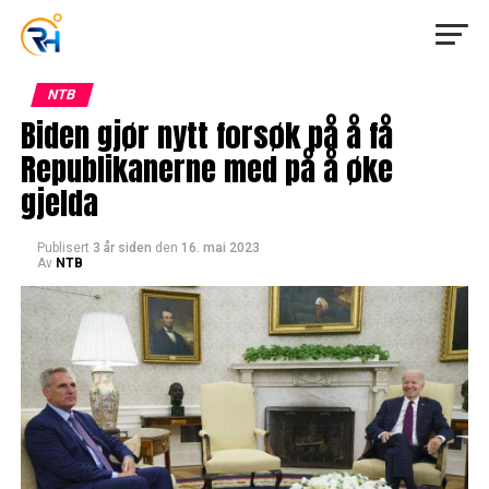
NTB
Biden gjør nytt forsøk på å få
Republikanerne med på å øke
gjelda
Publisert
3 år siden
den
16. mai 2023
Av
NTB