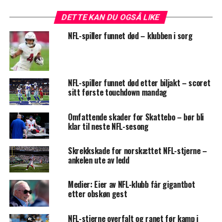
DETTE KAN DU OGSÅ LIKE
NFL-spiller funnet død – klubben i sorg
NFL-spiller funnet død etter biljakt – scoret
sitt første touchdown mandag
Omfattende skader for Skattebo – bør bli
klar til neste NFL-sesong
Skrekkskade for norskættet NFL-stjerne –
ankelen ute av ledd
Medier: Eier av NFL-klubb får gigantbot
etter obskøn gest
NFL-stjerne overfalt og ranet før kamp i