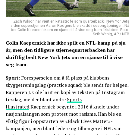
Zach Wilson har vært en katastrofe som quarterback i New Yor Jets
siden superstjernen Aaron Rodgers ble skadd i sesongåpningen. Nå
ber Colin Kaepernick om en sjanse til å vise seg fram i klubben. Foto:
Seth Wenig, AP / NTB
Colin Kaepernick har ikke spilt en NFL-kamp på sju
år, men den tidligere stjernequarterbacken har
skriftlig bedt New York Jets om en sjanse til å vise
seg fram.
Sport
: Forespørselen om å få plass på klubbens
skyggetreningslag (practice squad) ble sendt før helgen.
Rapperen J. Cole la ut en kopi av teksten på Instagram
tirsdag, melder blant andre
Sports
Illustrated
.Kaepernick begynte i 2016 å knele under
nasjonalsangen som protest mot rasisme. Han ble en
viktig figur i oppstarten av «Black Lives Matter»-
kampanjen, men blant ledere og tilhengere i NFL var