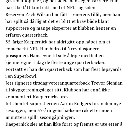
gesten upopulær, og det ødela hans egen karriere. Han
har ikke fått kontrakt med et NFL-lag siden
Reserven Zach Wilson har fått trenerens tillit, men han
har spilt så dårlig at det er blitt et krav både blant
supportere og mange eksperter at klubben henter en
erfaren quarterback.
35-årige Kaepernick har aldri gitt opp håpet om et
comeback i NFL. Han bidro til å revolusjonere
posisjonen. Hans evne til selv å løpe med ballen
kjennetegner i dag de fleste unge quarterbacker.
Fortsatt er han den quarterback som har flest løpsyards
i en Superbowl.
Jets signerte tirsdag veteranquarterback Trevor Siemian
til skyggetreningslaget sitt. Klubben har ennå ikke
kommentert Kaepernicks brev.
Jets hentet superstjernen Aaron Rodgers foran den nye
sesongen, men 37-åringens hælsene røk etter noen
minutters spill i sesongåpningen.
Kaepernick sier at han ikke først og fremst er ute etter å