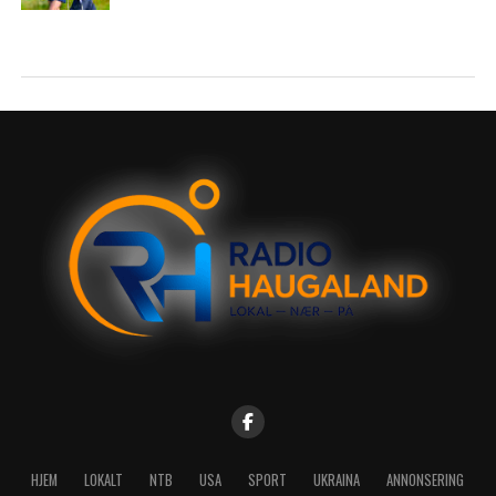
HJEM
LOKALT
NTB
USA
SPORT
UKRAINA
ANNONSERING