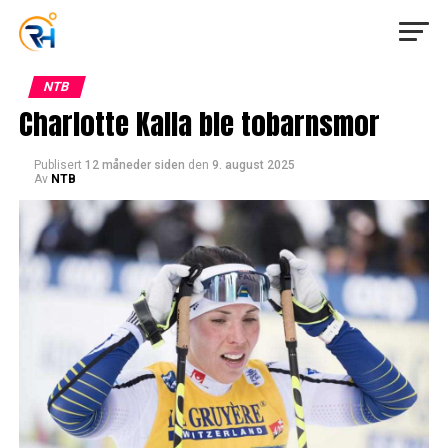
NTB
Charlotte Kalla ble tobarnsmor
Publisert
12 måneder siden
den
9. august 2025
Av
NTB