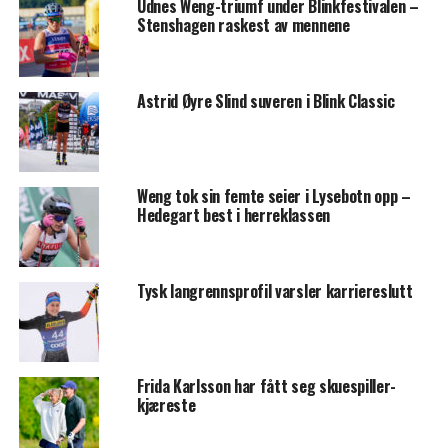
Udnes Weng-triumf under Blinkfestivalen –
Stenshagen raskest av mennene
Astrid Øyre Slind suveren i Blink Classic
Weng tok sin femte seier i Lysebotn opp –
Hedegart best i herreklassen
Tysk langrennsprofil varsler karriereslutt
Frida Karlsson har fått seg skuespiller-
kjæreste