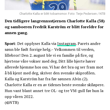
Charlotte Kalla er blitt tobarnsmor. Foto: Terje Pedersen / NTB
Den tidligere langrennsstjernen Charlotte Kalla (38)
og samboeren Fredrik Karström er blitt foreldre for
annen gang.
Sport
: Det opplyser Kalla via
Instagram
. Parets andre
sønn ble født forrige helg.– Velkommen til verden,
lillebror! Den 2. august ble vi en familie på fire, og
hjertene våre vokser med deg. Ditt lille hjerte hører
allerede hjemme hos oss. Vi har det bra og ser fram mot
å bli kjent med deg, skriver den svenske skiprofilen.
Kalla og Karström har fra før sønnen Alvin (2).
Charlotte Kalla er en av tidenes beste svenske skiløpere.
Hun vant blant annet tre OL- og tre VM-gull før hun la
opp våren 2022.
(©NTB)