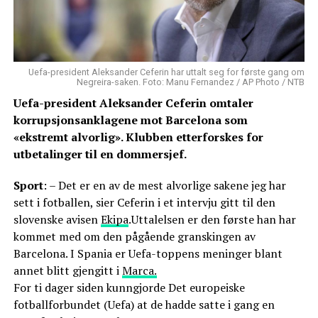
Uefa-president Aleksander Ceferin har uttalt seg for første gang om
Negreira-saken. Foto: Manu Fernandez / AP Photo / NTB
Uefa-president Aleksander Ceferin omtaler
korrupsjonsanklagene mot Barcelona som
«ekstremt alvorlig». Klubben etterforskes for
utbetalinger til en dommersjef.
Sport
: – Det er en av de mest alvorlige sakene jeg har
sett i fotballen, sier Ceferin i et intervju gitt til den
slovenske avisen
Ekipa
.Uttalelsen er den første han har
kommet med om den pågående granskingen av
Barcelona. I Spania er Uefa-toppens meninger blant
annet blitt gjengitt i
Marca.
For ti dager siden kunngjorde Det europeiske
fotballforbundet (Uefa) at de hadde satte i gang en