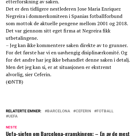
etterforskning av saken.
Det er den tidligere nestlederen Jose Maria Enriquez
Negreira i dommerkomiteen i Spanias fotballforbund
som mottok de aktuelle pengene mellom 2001 og 2018.
Det var gjennom sitt eget firma at Negreira fikk
utbetalingene.
– Jeg kan ikke kommentere saken direkte av to grunner.
For det første har vi en uavhengig disiplinærkomité. Og
for det andre har jeg ikke behandlet denne saken i detalj.
Men det jeg kan si, er at situasjonen er ekstremt
alvorlig, sier Ceferin.
(©NTB)
RELATERTE EMNER:
BARCELONA
CEFERIN
FOTBALL
UEFA
NESTE
Uefa-sjefen om Barcelona-granskingen: – En av de mest