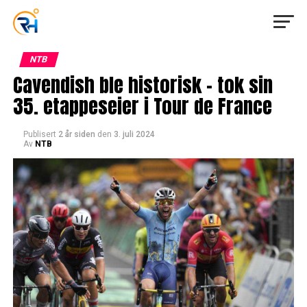
NTB
Cavendish ble historisk – tok sin
35. etappeseier i Tour de France
Publisert
2 år siden
den
3. juli 2024
Av
NTB