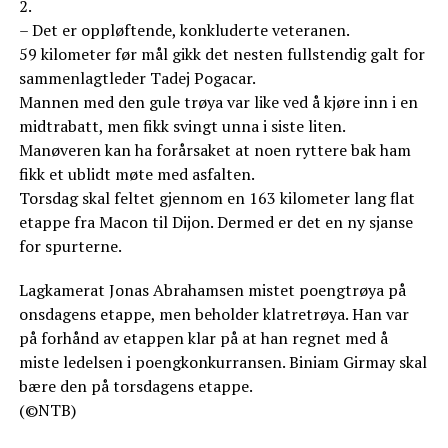
2.
– Det er oppløftende, konkluderte veteranen.
59 kilometer før mål gikk det nesten fullstendig galt for
sammenlagtleder Tadej Pogacar.
Mannen med den gule trøya var like ved å kjøre inn i en
midtrabatt, men fikk svingt unna i siste liten.
Manøveren kan ha forårsaket at noen ryttere bak ham
fikk et ublidt møte med asfalten.
Torsdag skal feltet gjennom en 163 kilometer lang flat
etappe fra Macon til Dijon. Dermed er det en ny sjanse
for spurterne.
Lagkamerat Jonas Abrahamsen mistet poengtrøya på
onsdagens etappe, men beholder klatretrøya. Han var
på forhånd av etappen klar på at han regnet med å
miste ledelsen i poengkonkurransen. Biniam Girmay skal
bære den på torsdagens etappe.
(©NTB)