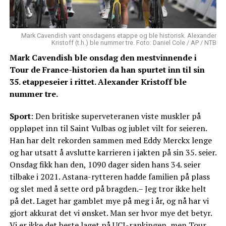
Mark Cavendish vant onsdagens etappe og ble historisk. Alexander
Kristoff (t.h.) ble nummer tre. Foto: Daniel Cole / AP / NTB
Mark Cavendish ble onsdag den mestvinnende i
Tour de France-historien da han spurtet inn til sin
35. etappeseier i rittet. Alexander Kristoff ble
nummer tre.
Sport
: Den britiske superveteranen viste muskler på
oppløpet inn til Saint Vulbas og jublet vilt for seieren.
Han har delt rekorden sammen med Eddy Merckx lenge
og har utsatt å avslutte karrieren i jakten på sin 35. seier.
Onsdag fikk han den, 1090 dager siden hans 34. seier
tilbake i 2021. Astana-rytteren hadde familien på plass
og slet med å sette ord på bragden.– Jeg tror ikke helt
på det. Laget har gamblet mye på meg i år, og nå har vi
gjort akkurat det vi ønsket. Man ser hvor mye det betyr.
Vi er ikke det beste laget på UCI-rankingen, men Tour