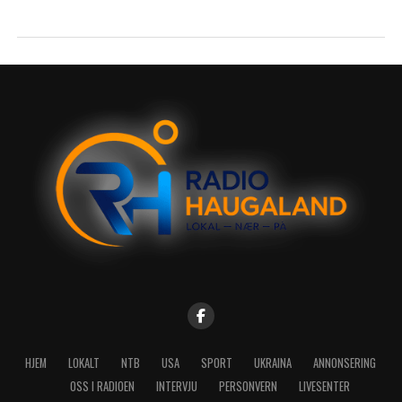
HJEM
LOKALT
NTB
USA
SPORT
UKRAINA
ANNONSERING
OSS I RADIOEN
INTERVJU
PERSONVERN
LIVESENTER