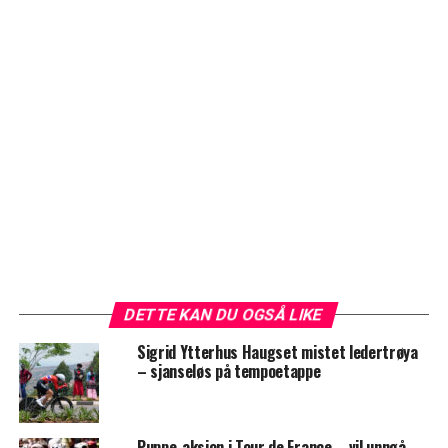
DETTE KAN DU OGSÅ LIKE
Sigrid Ytterhus Haugset mistet ledertrøya
– sjanseløs på tempoetappe
Puppe-aksjon i Tour de France – vil unngå