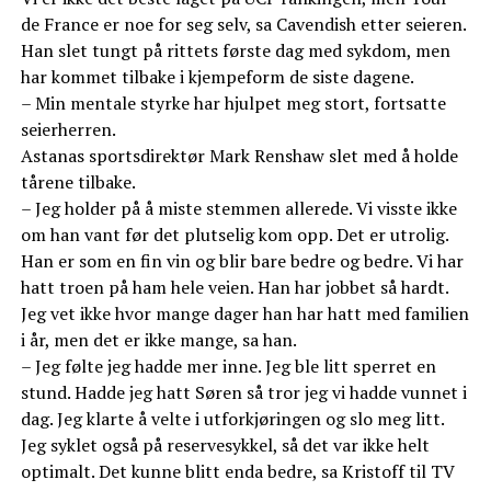
de France er noe for seg selv, sa Cavendish etter seieren.
Han slet tungt på rittets første dag med sykdom, men
har kommet tilbake i kjempeform de siste dagene.
– Min mentale styrke har hjulpet meg stort, fortsatte
seierherren.
Astanas sportsdirektør Mark Renshaw slet med å holde
tårene tilbake.
– Jeg holder på å miste stemmen allerede. Vi visste ikke
om han vant før det plutselig kom opp. Det er utrolig.
Han er som en fin vin og blir bare bedre og bedre. Vi har
hatt troen på ham hele veien. Han har jobbet så hardt.
Jeg vet ikke hvor mange dager han har hatt med familien
i år, men det er ikke mange, sa han.
– Jeg følte jeg hadde mer inne. Jeg ble litt sperret en
stund. Hadde jeg hatt Søren så tror jeg vi hadde vunnet i
dag. Jeg klarte å velte i utforkjøringen og slo meg litt.
Jeg syklet også på reservesykkel, så det var ikke helt
optimalt. Det kunne blitt enda bedre, sa Kristoff til TV