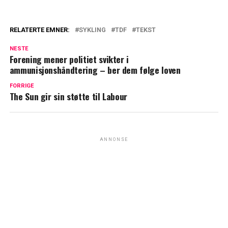
RELATERTE EMNER:
SYKLING
TDF
TEKST
NESTE
Forening mener politiet svikter i
ammunisjonshåndtering – ber dem følge loven
FORRIGE
The Sun gir sin støtte til Labour
ANNONSE