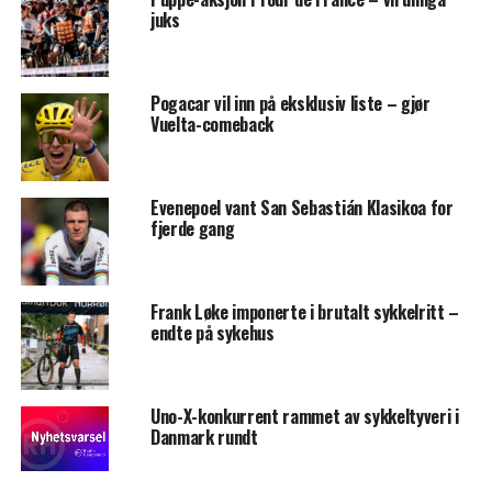
juks
Pogacar vil inn på eksklusiv liste – gjør
Vuelta-comeback
Evenepoel vant San Sebastián Klasikoa for
fjerde gang
Frank Løke imponerte i brutalt sykkelritt –
endte på sykehus
Uno-X-konkurrent rammet av sykkeltyveri i
Danmark rundt